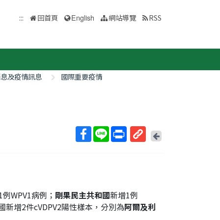
:::
回首頁
English
網站導覽
RSS
消息及疫情訊息
國際重要疫情
回
上
取
一
得
頁
短
網
址
1例WPV1病例；
剛果民主共和國
新增1例
國新增2件cVDPV2陽性樣本，分別為
阿爾及利