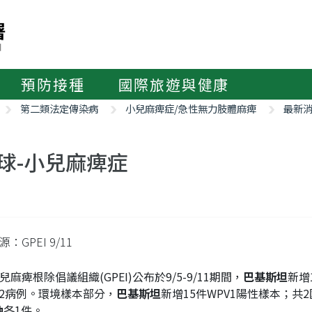
預防接種
國際旅遊與健康
第二類法定傳染病
小兒麻痺症/急性無力肢體麻痺
最新
球-小兒麻痺症
：GPEI 9/11
兒麻痺根除倡議組織(GPEI)公布於9/5-9/11期間，
巴基斯坦
新增
PV2病例。環境樣本部分，
巴基斯坦
新增15件WPV1陽性樣本；共2
納
各1件。