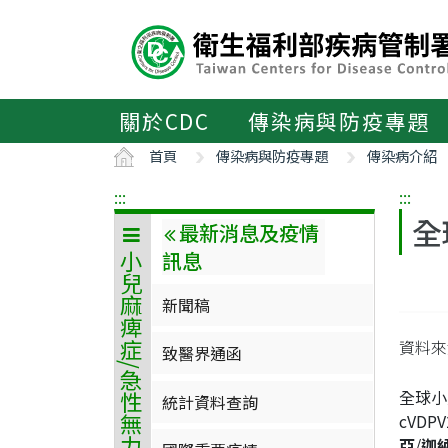
主
要
內
容
區
關於CDC
傳染病與防疫專題
ALT+C
首頁
傳染病與防疫專題
傳染病介紹
:::
:::
全
最新消息及疫情
訊息
小兒麻痺症/急性無力肢體麻痺
新聞稿
資料來源
致醫界通函
全球小
統計資料查詢
cVD
亞
/
迦