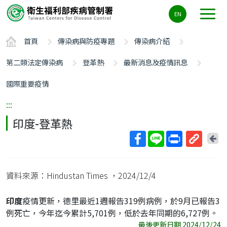
主
EN
要
內
首頁
傳染病與防疫專題
傳染病介紹
容
區
第二類法定傳染病
登革熱
最新消息及疫情訊息
ALT+C
國際重要疫情
:::
印度-登革熱
回
上
取
一
得
頁
資料來源：Hindustan Times
，2024/12/4
短
網
印度
疫情更新，德里最近1週報告319例病例，於9月已報告3
址
例死亡，今年迄今累計5,701例，低於去年同期的6,727例。
最後更新日期 2024/12/24