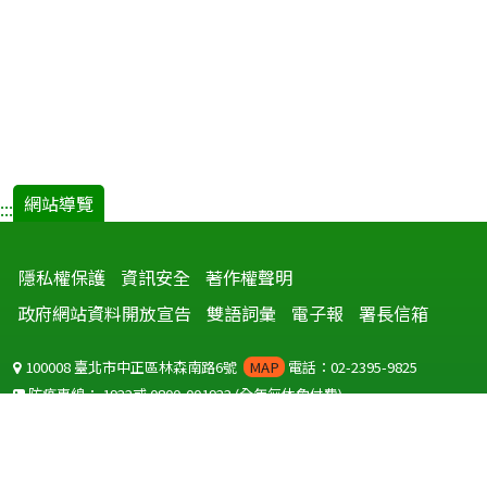
網站導覽
:::
隱私權保護
資訊安全
著作權聲明
政府網站資料開放宣告
雙語詞彙
電子報
署長信箱
100008 臺北市中正區林森南路6號
MAP
電話：02-2395-9825
防疫專線：
1922
或
0800-001922
(全年無休免付費)
聽語障服務免付費傳真：
0800-655955
國外可撥打
+886-800-001922
(自國外撥打回國須自付國際電話費用)
Copyright © 2026 衛生福利部 疾病管制署. All rights reserved.