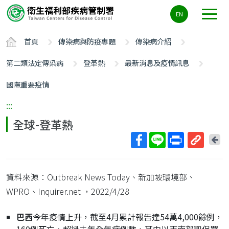
主
EN
要
內
首頁
傳染病與防疫專題
傳染病介紹
容
區
第二類法定傳染病
登革熱
最新消息及疫情訊息
ALT+C
國際重要疫情
:::
全球-登革熱
回
上
取
一
得
頁
資料來源：Outbreak News Today、新加坡環境部、
短
網
WPRO、Inquirer.net
，2022/4/28
址
巴西
今年疫情上升，截至4月累計報告達54萬4,000餘例，