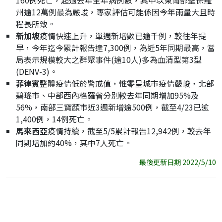
160例死亡，超過去年全年病例數，其中以東南部聖保羅
州逾12萬例最為嚴峻，專家評估可能係因今年雨量大且時
程長所致。
新加坡
疫情快速上升，單週新增數已逾千例，較往年提
早，今年迄今累計報告達7,300例，為近5年同期最高，當
局表示規模較大之群聚事件(逾10人)多為血清型第3型
(DENV-3)。
菲律賓
整體疫情低於警戒值，惟零星城市疫情嚴峻，北部
碧瑤市、中部西內格羅省分別較去年同期增加95%及
56%，南部三寶顏市近3週新增逾500例，截至4/23已逾
1,400例，14例死亡。
馬來西亞
疫情持續，截至5/5累計報告12,942例，較去年
同期增加約40%，其中7人死亡。
最後更新日期 2022/5/10