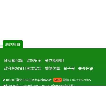
網站導覽
:::
隱私權保護
資訊安全
著作權聲明
政府網站資料開放宣告
雙語詞彙
電子報
署長信箱
100008 臺北市中正區林森南路6號
MAP
電話：02-2395-9825
防疫專線：
1922
或
0800-001922
(全年無休免付費)
聽語障服務免付費傳真：
0800-655955
國外可撥打
+886-800-001922
(自國外撥打回國須自付國際電話費用)
Copyright © 2026 衛生福利部 疾病管制署. All rights reserved.