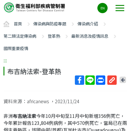
主
EN
要
內
首頁
傳染病與防疫專題
傳染病介紹
容
區
第二類法定傳染病
登革熱
最新消息及疫情訊息
ALT+C
國際重要疫情
:::
布吉納法索-登革熱
回
上
取
一
得
頁
資料來源：africanews
，2023/11/24
短
網
非洲
布吉納法索
今年10月中旬至11月中旬新增356例死亡，
址
今年累計報告123,804例病例，其中570例死亡，當局已在兩
個主要熱區，該國中部(首都)瓦加杜古市(Ouagadougou)及