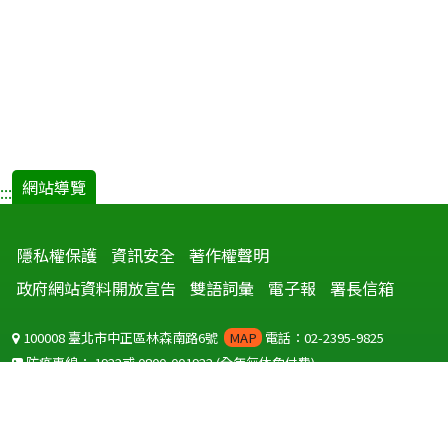
網站導覽
:::
隱私權保護
資訊安全
著作權聲明
政府網站資料開放宣告
雙語詞彙
電子報
署長信箱
100008 臺北市中正區林森南路6號
MAP
電話：02-2395-9825
防疫專線：
1922
或
0800-001922
(全年無休免付費)
聽語障服務免付費傳真：
0800-655955
國外可撥打
+886-800-001922
(自國外撥打回國須自付國際電話費用)
Copyright © 2026 衛生福利部 疾病管制署. All rights reserved.