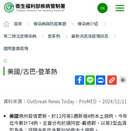
主
EN
要
內
首頁
傳染病與防疫專題
傳染病介紹
容
區
第二類法定傳染病
登革熱
最新消息及疫情訊息
ALT+C
國際重要疫情
:::
美國/古巴-登革熱
回
上
取
一
得
頁
資料來源：Outbreak News Today、ProMED
，2024/12/11
短
網
美國
佛州疫情更新，於12月第1週新增4例本土病例，今年
址
迄今累計74例，主要分布於邁阿密-戴德郡，以第3型血清
型為多；該國今年迄今累計90例本土病例。