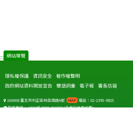
網站導覽
:::
隱私權保護
資訊安全
著作權聲明
政府網站資料開放宣告
雙語詞彙
電子報
署長信箱
100008 臺北市中正區林森南路6號
MAP
電話：02-2395-9825
防疫專線：
1922
或
0800-001922
(全年無休免付費)
聽語障服務免付費傳真：
0800-655955
國外可撥打
+886-800-001922
(自國外撥打回國須自付國際電話費用)
Copyright © 2026 衛生福利部 疾病管制署. All rights reserved.