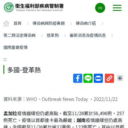
主
EN
要
內
首頁
傳染病與防疫專題
傳染病介紹
容
區
第二類法定傳染病
登革熱
最新消息及疫情訊息
ALT+C
國際重要疫情
:::
多國-登革熱
回
上
取
一
得
頁
資料來源：WHO、Outbreak News Today
，2022/11/22
短
網
孟加拉
疫情趨緩但仍處高點，截至11/28累計56,496例，257
址
例死亡，疫情以首都達卡最為嚴峻；
越南
疫情趨緩但仍處高
峰，全國截至11/26累計逾32萬例，122例死亡，其中以首都