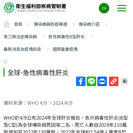
主
EN
要
內
首頁
傳染病與防疫專題
傳染病介紹
容
區
第三類法定傳染病
急性病毒性B型肝炎
ALT+C
最新消息及疫情訊息
國際重要疫情
:::
全球-急性病毒性肝炎
回
上
取
一
得
頁
資料來源：WHO 4/9
，2024/4/9
短
網
WHO於4/9公布2024年全球肝炎報告，表示病毒性肝炎(B型
址
及C型)為全球傳染病死因第二名，死亡人數自2019年110萬
例增加至2022年130萬例，2022年全球約2.54億人罹患B型