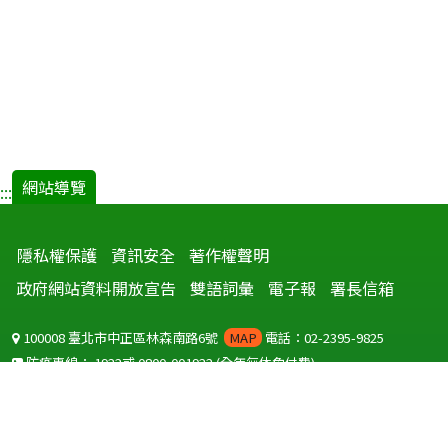
網站導覽
:::
隱私權保護
資訊安全
著作權聲明
政府網站資料開放宣告
雙語詞彙
電子報
署長信箱
100008 臺北市中正區林森南路6號
MAP
電話：02-2395-9825
防疫專線：
1922
或
0800-001922
(全年無休免付費)
聽語障服務免付費傳真：
0800-655955
國外可撥打
+886-800-001922
(自國外撥打回國須自付國際電話費用)
Copyright © 2026 衛生福利部 疾病管制署. All rights reserved.