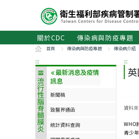
主
要
內
容
區
關於CDC
傳染病與防疫專題
ALT+C
首頁
傳染病與防疫專題
傳染病介紹
:::
:::
英
最新消息及疫情
訊息
流行性腦脊髓膜炎
新聞稿
資料來
致醫界通函
WHO
統計資料查詢
青少年