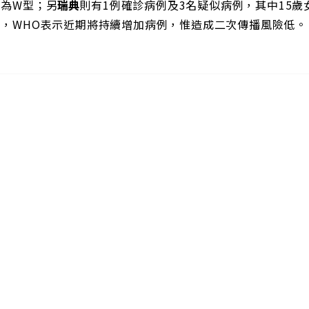
別為W型；另
瑞典
則有1例確診病例及3名疑似病例，其中15歲女
加，WHO表示近期將持續增加病例，惟造成二次傳播風險低。