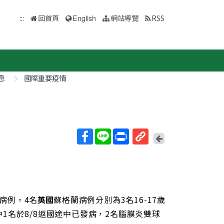
:::
回首頁
English
網站導覽
RSS
息
國際重要疫情
回
上
取
一
得
頁
短
網
址
關病例，4名
英國
蘇格蘭病例分別為3名16-17歲
中1名於8/8返國途中已發病，2名腦膜炎雙球