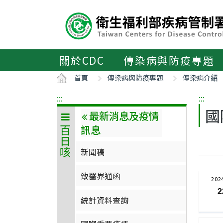
主
要
內
容
區
關於CDC
傳染病與防疫專題
ALT+C
首頁
傳染病與防疫專題
傳染病介紹
:::
:::
國
最新消息及疫情
訊息
百日咳
新聞稿
致醫界通函
202
2
統計資料查詢