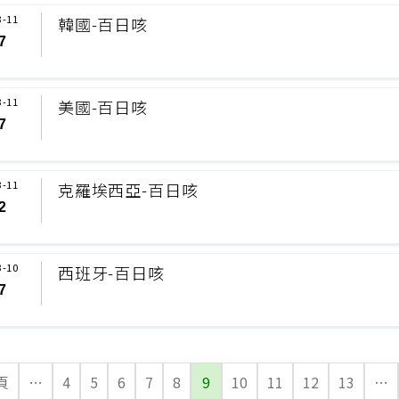
3-11
韓國-百日咳
7
3-11
美國-百日咳
7
3-11
克羅埃西亞-百日咳
2
3-10
西班牙-百日咳
7
頁
…
4
5
6
7
8
9
10
11
12
13
…