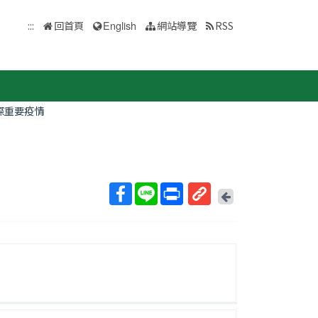
:::
回首頁
English
網站導覽
RSS
際重要疫情
回
上
取
一
得
頁
短
網
址