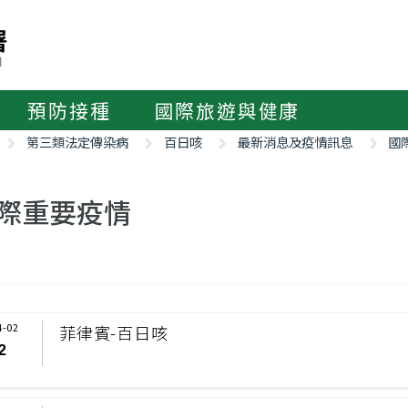
預防接種
國際旅遊與健康
第三類法定傳染病
百日咳
最新消息及疫情訊息
國
際重要疫情
4-02
菲律賓-百日咳
2