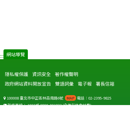
網站導覽
:::
隱私權保護
資訊安全
著作權聲明
政府網站資料開放宣告
雙語詞彙
電子報
署長信箱
100008 臺北市中正區林森南路6號
MAP
電話：02-2395-9825
防疫專線：
1922
或
0800-001922
(全年無休免付費)
聽語障服務免付費傳真：
0800-655955
國外可撥打
+886-800-001922
(自國外撥打回國須自付國際電話費用)
Copyright © 2026 衛生福利部 疾病管制署. All rights reserved.