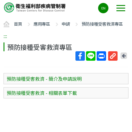
主
EN
要
內
首頁
應用專區
申請
預防接種受害救濟專區
容
區
:::
ALT+C
預防接種受害救濟專區
回
上
取
一
得
頁
短
預防接種受害救濟 - 簡介及申請說明
網
址
預防接種受害救濟 - 相關表單下載