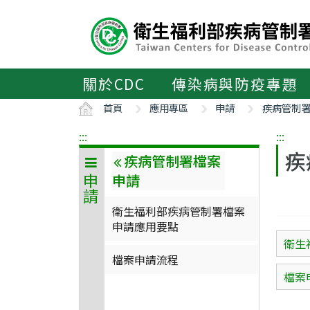
主
要
內
容
區
關於CDC
傳染病與防疫專題
ALT+C
首頁
應用專區
申請
疾病管制
:::
:::
疾
疾病管制署檔案
申請
申請
衛生福利部疾病管制署檔案
申請應用要點
衛生
檔案申請流程
檔案