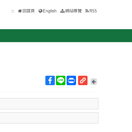
:::
回首頁
English
網站導覽
RSS
回
上
取
一
得
頁
短
網
址