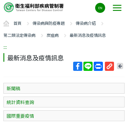
主
EN
要
內
首頁
傳染病與防疫專題
傳染病介紹
容
區
第二類法定傳染病
炭疽病
最新消息及疫情訊息
ALT+C
:::
最新消息及疫情訊息
回
上
取
一
得
頁
短
新聞稿
網
址
統計資料查詢
國際重要疫情