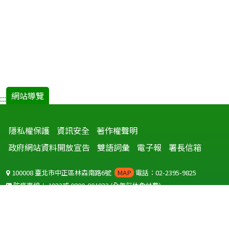
網站導覽
:::
隱私權保護
資訊安全
著作權聲明
政府網站資料開放宣告
雙語詞彙
電子報
署長信箱
100008 臺北市中正區林森南路6號
MAP
電話：02-2395-9825
防疫專線：
1922
或
0800-001922
(全年無休免付費)
聽語障服務免付費傳真：
0800-655955
國外可撥打
+886-800-001922
(自國外撥打回國須自付國際電話費用)
Copyright © 2026 衛生福利部 疾病管制署. All rights reserved.