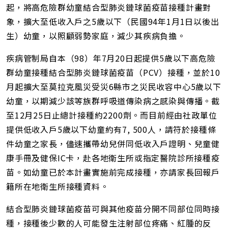
址
起，將高危險群幼童結合型肺炎鏈球菌疫苗接種計畫對
象，擴大至低收入戶之5歲以下（民國94年1月1日以後出
生）幼童，以照顧弱勢家庭，減少其疾病負擔。
疾病管制局自本（98）年7月20日起提供5歲以下高危險
群幼童接種結合型肺炎鏈球菌疫苗（PCV）接種，並於10
月起擴大至莫拉克風災受災6縣市之災民收容中心5歲以下
幼童，以期減少該等族群呼吸道傳染病之感染與傳播。截
至12月25日止總計接種約2200劑。而目前經由社政單位
提供低收入戶5歲以下幼童約有7, 500人，請符於接種條
件幼童之家長，儘速攜帶幼兒併同低收入戶證明、兒童健
康手冊及健保IC卡，赴各地衛生所或指定醫院診所接種疫
苗。如幼童已於本計畫實施前完成接種，亦請家長回報戶
籍所在地衛生所接種資料。
結合型肺炎鏈球菌疫苗可與其他疫苗分開不同部位同時接
種，接種後少數的人可能發生注射部位疼痛、紅腫的反