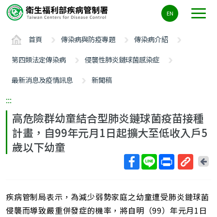
主
EN
要
內
首頁
傳染病與防疫專題
傳染病介紹
容
區
第四類法定傳染病
侵襲性肺炎鏈球菌感染症
ALT+C
最新消息及疫情訊息
新聞稿
:::
高危險群幼童結合型肺炎鏈球菌疫苗接種
計畫，自99年元月1日起擴大至低收入戶5
歲以下幼童
回
上
取
一
得
頁
疾病管制局表示，為減少弱勢家庭之幼童遭受肺炎鏈球菌
短
網
侵襲而導致嚴重併發症的機率，將自明（99）年元月1日