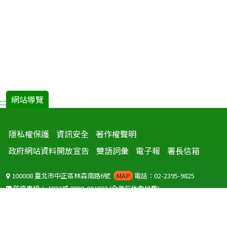
網站導覽
:::
隱私權保護
資訊安全
著作權聲明
政府網站資料開放宣告
雙語詞彙
電子報
署長信箱
100008 臺北市中正區林森南路6號
MAP
電話：02-2395-9825
防疫專線：
1922
或
0800-001922
(全年無休免付費)
聽語障服務免付費傳真：
0800-655955
國外可撥打
+886-800-001922
(自國外撥打回國須自付國際電話費用)
Copyright © 2026 衛生福利部 疾病管制署. All rights reserved.