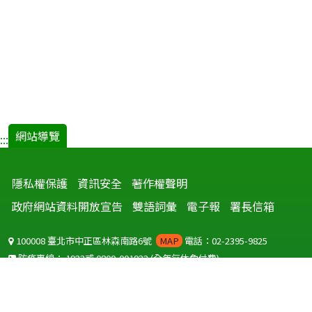
網站導覽
:::
隱私權保護
資訊安全
著作權聲明
政府網站資料開放宣告
雙語詞彙
電子報
署長信箱
100008 臺北市中正區林森南路6號
MAP
電話：02-2395-9825
防疫專線：
1922
或
0800-001922
(全年無休免付費)
聽語障服務免付費傳真：
0800-655955
國外可撥打
+886-800-001922
(自國外撥打回國須自付國際電話費用)
Copyright © 2026 衛生福利部 疾病管制署. All rights reserved.