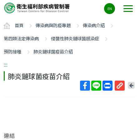
主
EN
要
內
首頁
傳染病與防疫專題
傳染病介紹
容
區
第四類法定傳染病
侵襲性肺炎鏈球菌感染症
ALT+C
預防接種
肺炎鏈球菌疫苗介紹
:::
肺炎鏈球菌疫苗介紹
回
上
取
一
得
頁
短
網
址
連結