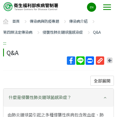
主
EN
要
內
首頁
傳染病與防疫專題
傳染病介紹
容
區
第四類法定傳染病
侵襲性肺炎鏈球菌感染症
Q&A
ALT+C
:::
Q&A
回
上
取
一
得
頁
短
全部展開
網
址
什麼是侵襲性肺炎鏈球菌感染症？
由肺炎鏈球菌引起之多種侵襲性疾病包含敗血症、肺