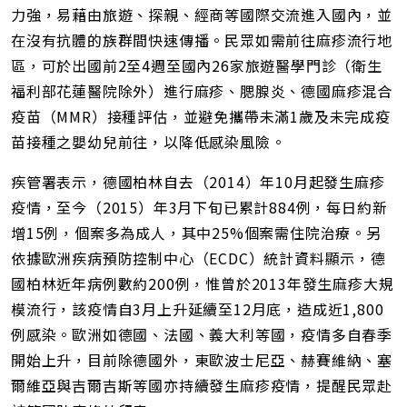
網
力強，易藉由旅遊、探親、經商等國際交流進入國內，並
址
在沒有抗體的族群間快速傳播。民眾如需前往麻疹流行地
區，可於出國前2至4週至國內26家旅遊醫學門診（衛生
福利部花蓮醫院除外）進行麻疹、腮腺炎、德國麻疹混合
疫苗（MMR）接種評估，並避免攜帶未滿1歲及未完成疫
苗接種之嬰幼兒前往，以降低感染風險。
疾管署表示，德國柏林自去（2014）年10月起發生麻疹
疫情，至今（2015）年3月下旬已累計884例，每日約新
增15例，個案多為成人，其中25%個案需住院治療。另
依據歐洲疾病預防控制中心（ECDC）統計資料顯示，德
國柏林近年病例數約200例，惟曾於2013年發生麻疹大規
模流行，該疫情自3月上升延續至12月底，造成近1,800
例感染。歐洲如德國、法國、義大利等國，疫情多自春季
開始上升，目前除德國外，東歐波士尼亞、赫賽維納、塞
爾維亞與吉爾吉斯等國亦持續發生麻疹疫情，提醒民眾赴