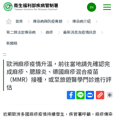
主
EN
要
內
首頁
傳染病與防疫專題
傳染病介紹
容
區
第二類法定傳染病
麻疹
最新消息及疫情訊息
ALT+C
新聞稿
:::
歐洲麻疹疫情升溫，前往當地請先確認完
成麻疹、腮腺炎、德國麻疹混合疫苗
（MMR）接種，或至旅遊醫學門診進行評
估
回
上
取
一
得
頁
近期歐洲多國麻疹疫情持續發生，疾管署呼籲，麻疹傳染
短