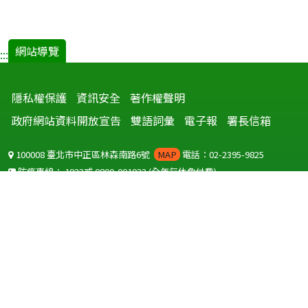
網站導覽
:::
隱私權保護
資訊安全
著作權聲明
政府網站資料開放宣告
雙語詞彙
電子報
署長信箱
100008 臺北市中正區林森南路6號
MAP
電話：02-2395-9825
防疫專線：
1922
或
0800-001922
(全年無休免付費)
聽語障服務免付費傳真：
0800-655955
國外可撥打
+886-800-001922
(自國外撥打回國須自付國際電話費用)
Copyright © 2026 衛生福利部 疾病管制署. All rights reserved.