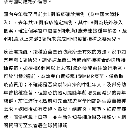
該等國時應格外留意。
國內今年截至目前共1例麻疹確診病例（為中國大陸移
入），去年共26例麻疹確定病例，其中18例為境外移入
個案，確定個案當中包含5例未滿1歲未達接種年齡者，及
4例1歲以上未滿2歲尚未完成MMR疫苗接種之嬰幼兒。
疾管署提醒，接種疫苗是預防麻疹最有效的方法，家中如
有年滿 1歲幼兒，請儘速至衛生所或預防接種合約院所接
種疫苗，如須攜6個月以上未滿1歲的嬰兒前往流行地區，
可於出發2週前，為幼兒自費接種1劑MMR疫苗，僅收取
疫苗費用；不確認是否曾感染麻疹的中壯年人，及部分幼
年曾接種疫苗，但擔心抗體可能隨年齡增長而減少的青年
族群，前往流行地區前可先至旅遊醫學門診評估疫苗接種
需求。返國後如有發燒、鼻炎、結膜炎、咳嗽、紅疹等症
狀，應儘速戴上口罩，並主動告知醫師旅遊及接觸史。相
關資訊可至疾管署全球資訊網