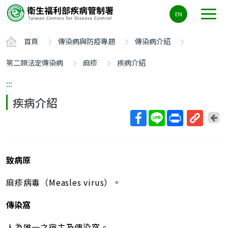
主
EN
要
內
首頁
傳染病與防疫專題
傳染病介紹
容
區
第二類法定傳染病
麻疹
疾病介紹
ALT+C
:::
疾病介紹
回
上
取
一
得
頁
短
致病原
網
址
麻疹病毒（Measles virus）。
傳染窩
人為唯一之宿主及傳染窩。