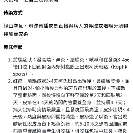
傳染方式
經由空氣、飛沫傳播或是直接與病人的鼻腔或咽喉分泌物
接觸而感染
臨床症狀
前驅症狀：發高燒、鼻炎、結膜炎、咳嗽和在發燒3-4天
後口腔下臼齒對面內頰側黏膜上出現柯氏斑點（Koplik
spots）。
紅疹：前驅症狀3-4天柯氏斑點出現後，會繼續發燒，並
且再過24-48小時後典型的斑丘疹出現於耳後，再擴散
至整個臉面，然後慢慢向下移至軀幹第2天和四肢第3
天，皮疹在3-4天的時間內會覆蓋全身，並持續4-7天；
病人出疹時病情最嚴重，且發燒至最高溫；皮疹出現3-4
天後，熱度與皮疹即開始消退，皮疹退了以後，會出現
鱗屑性脫皮及留下褐色沉著。約5-10％之患者因細菌或
病毒重覆感染而產生併發症，併發症包括中耳炎、肺炎