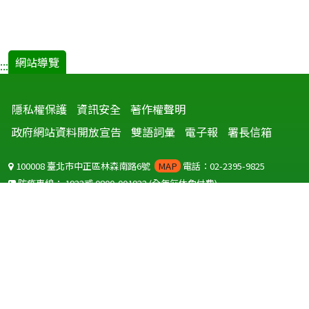
網站導覽
:::
隱私權保護
資訊安全
著作權聲明
政府網站資料開放宣告
雙語詞彙
電子報
署長信箱
100008 臺北市中正區林森南路6號
MAP
電話：02-2395-9825
防疫專線：
1922
或
0800-001922
(全年無休免付費)
聽語障服務免付費傳真：
0800-655955
國外可撥打
+886-800-001922
(自國外撥打回國須自付國際電話費用)
Copyright © 2026 衛生福利部 疾病管制署. All rights reserved.