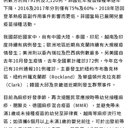
例數分別為791例及5,120例。菲國近年疫苗接種率逐年
下降，2016及2017年分別僅有75%及60%，2018年恐因
登革熱疫苗副作用事件影響而更低。菲國當局已展開兒童
疫苗接種活動。
我國鄰近國家中，尚有中國大陸、泰國、印尼、越南及印
度持續有病例發生；歐洲地區近期烏克蘭持續有大規模疫
情發生；美洲則以委內瑞拉及巴西病例數最多。另美國自
去年10月發生疫情，去年全國累計確診372例，今年迄今
已有10州通報101例確診，主要發生於紐約市布魯克林
區、紐約州羅克蘭郡（Rockland）及華盛頓州克拉克郡
（Clark）；韓國大邱及京畿道近期則發生群聚事件。
目前為麻疹好發季節，再次提醒民眾應按時帶幼兒接種麻
疹、腮腺炎、德國麻疹混合疫苗（MMR），並避免帶未
滿1歲或未接種疫苗的幼兒至菲律賓、越南等麻疹流行地
區；如須攜6個月以上未滿1歲的嬰兒前往，可於出發前帶