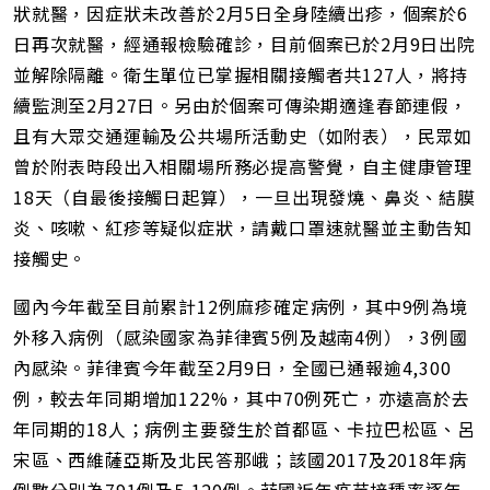
狀就醫，因症狀未改善於2月5日全身陸續出疹，個案於6
日再次就醫，經通報檢驗確診，目前個案已於2月9日出院
並解除隔離。衛生單位已掌握相關接觸者共127人，將持
續監測至2月27日。另由於個案可傳染期適逢春節連假，
且有大眾交通運輸及公共場所活動史（如附表），民眾如
曾於附表時段出入相關場所務必提高警覺，自主健康管理
18天（自最後接觸日起算），一旦出現發燒、鼻炎、結膜
炎、咳嗽、紅疹等疑似症狀，請戴口罩速就醫並主動告知
接觸史。
國內今年截至目前累計12例麻疹確定病例，其中9例為境
外移入病例（感染國家為菲律賓5例及越南4例），3例國
內感染。菲律賓今年截至2月9日，全國已通報逾4,300
例，較去年同期增加122%，其中70例死亡，亦遠高於去
年同期的18人；病例主要發生於首都區、卡拉巴松區、呂
宋區、西維薩亞斯及北民答那峨；該國2017及2018年病