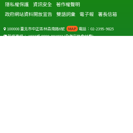
隱私權保護
資訊安全
著作權聲明
政府網站資料開放宣告
雙語詞彙
電子報
署長信箱
100008 臺北市中正區林森南路6號
MAP
電話：02-2395-9825
防疫專線：
1922
或
0800-001922
(全年無休免付費)
聽語障服務免付費傳真：
0800-655955
國外可撥打
+886-800-001922
(自國外撥打回國須自付國際電話費用)
Copyright © 2026 衛生福利部 疾病管制署. All rights reserved.
本網站建議使用 IE10 以上版本瀏覽器及以1920x1080解析度，以獲得最
佳瀏覽體驗。
為提供使用者有文書軟體選擇的權利，本網站提供ODF開放文件格式，
建議您安裝免費開源軟體
(https://www.ndc.gov.tw/cp.aspx?
n=32A75A78342B669D)
或以您慣用的軟體開啟文件。