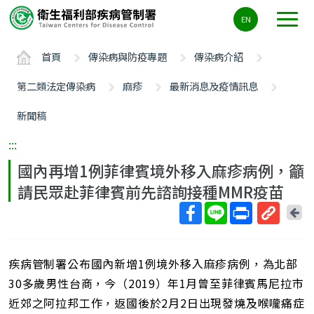
主
EN
要
內
首頁
傳染病與防疫專題
傳染病介紹
容
區
第二類法定傳染病
麻疹
最新消息及疫情訊息
ALT+C
新聞稿
:::
國內再增1例菲律賓境外移入麻疹病例，籲
請民眾赴菲律賓前先諮詢接種MMR疫苗
回
上
取
一
得
頁
疾病管制署公布國內新增1例境外移入麻疹病例，為北部
短
網
30多歲男性台商，今（2019）年1月曾至菲律賓馬尼拉市
址
近郊之阿拉邦工作，返國後於2月2日出現發燒及喉嚨痛症