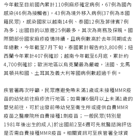
今年截至目前國內累計110例麻疹確定病例，67例為國內
感染(46例為接觸者)，43例為境外移入病例(37例為本國
籍民眾)，感染國家以越南14例、泰國12例及菲律賓7例
為多；出國目的以旅遊25例最多，其次為商務及探親。國
際間部份國家麻疹疫情持續，且病例數高於去年同期或去
年總數，今年截至7月下旬，泰國累計報告約3,800例；紐
西蘭今年累計407例確診；越南今年截至6月底，累計約
4,700例確診；歐洲地區以烏克蘭最為嚴峻，法國、北馬
其頓共和國、土耳其及義大利等國病例數超過千例。
疾管署再次呼籲，民眾應避免帶未滿1歲或未接種MMR疫
苗的幼兒前往麻疹流行地區；如需攜6個月以上未滿1歲的
嬰兒前往，可於出發前帶幼兒至衛生所或提供自費MMR
疫苗之醫療院所自費接種1劑疫苗；一般民眾(特別是
1981年後出生的成人)於出國前2至4週可先就醫諮詢評估
是否需自費接種MMR疫苗。相關資訊可至疾管署全球資