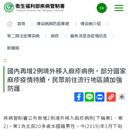
主
EN
要
內
首頁
傳染病與防疫專題
傳染病介紹
容
區
第二類法定傳染病
麻疹
最新消息及疫情訊息
ALT+C
新聞稿
:::
國內再增2例境外移入麻疹病例，部分國家
麻疹疫情持續，民眾前往流行地區請加強
防護
回
上
取
一
得
頁
疾病管制署公布新增2例境外移入麻疹病例(下稱案1、案
短
網
2)，案1為北部20多歲本國籍男性，今(2019)年3月下旬