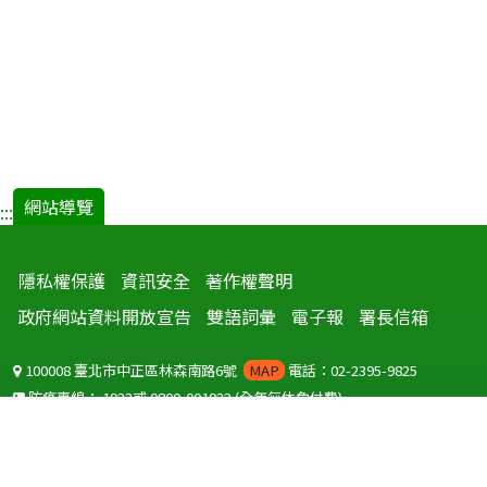
網站導覽
:::
隱私權保護
資訊安全
著作權聲明
政府網站資料開放宣告
雙語詞彙
電子報
署長信箱
100008 臺北市中正區林森南路6號
MAP
電話：02-2395-9825
防疫專線：
1922
或
0800-001922
(全年無休免付費)
聽語障服務免付費傳真：
0800-655955
國外可撥打
+886-800-001922
(自國外撥打回國須自付國際電話費用)
Copyright © 2026 衛生福利部 疾病管制署. All rights reserved.