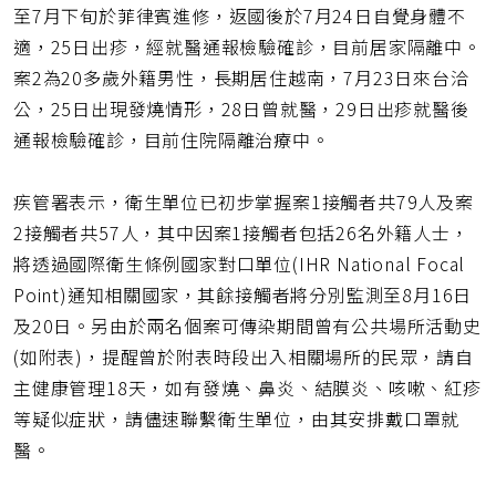
址
至7月下旬於菲律賓進修，返國後於7月24日自覺身體不
適，25日出疹，經就醫通報檢驗確診，目前居家隔離中。
案2為20多歲外籍男性，長期居住越南，7月23日來台洽
公，25日出現發燒情形，28日曾就醫，29日出疹就醫後
通報檢驗確診，目前住院隔離治療中。
疾管署表示，衛生單位已初步掌握案1接觸者共79人及案
2接觸者共57人，其中因案1接觸者包括26名外籍人士，
將透過國際衛生條例國家對口單位(IHR National Focal
Point)通知相關國家，其餘接觸者將分別監測至8月16日
及20日。另由於兩名個案可傳染期間曾有公共場所活動史
(如附表)，提醒曾於附表時段出入相關場所的民眾，請自
主健康管理18天，如有發燒、鼻炎、結膜炎、咳嗽、紅疹
等疑似症狀，請儘速聯繫衛生單位，由其安排戴口罩就
醫。