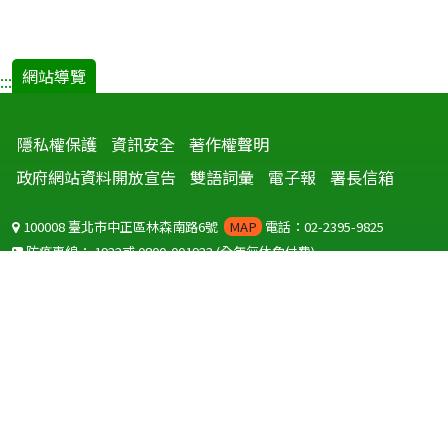
網站導覽
:::
隱私權保護
資訊安全
著作權聲明
政府網站資料開放宣告
雙語詞彙
電子報
署長信箱
100008 臺北市中正區林森南路6號
MAP
電話：02-2395-9825
防疫專線：
1922
或
0800-001922
(全年無休免付費)
聽語障服務免付費傳真：
0800-655955
國外可撥打
+886-800-001922
(自國外撥打回國須自付國際電話費用)
Copyright © 2026 衛生福利部 疾病管制署. All rights reserved.