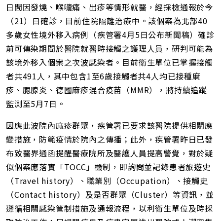
址
日間因發燒、喉嚨痛、出疹等情形就醫，經採檢通報於今
（21）日確診，目前住院隔離治療中。該個案為北部40
多歲女性境外移入病例（疾管署4月5日公布新聞稿）確診
前可傳染期間於醫院就醫時接觸之護理人員，研判可能為
該境外移入個案之次波感染者。目前衛生單位已掌握接觸
者共491人，其中包含1至6歲接觸者共4人均已接種麻
疹、腮腺炎、德國麻疹混合疫苗（MMR），將持續追蹤
監測至5月7日。
因應此波院內麻疹群聚，疾管署已要求該醫院提供相關應
變措施，防範疫情於院內之傳播；此外，疾管署昨日已發
布致醫界通函提醒醫療院所及醫護人員提高警覺，對於疑
似個案應落實「TOCC」機制，即詢問並記錄患者旅遊史
（Travel history）、職業別（Occupation）、接觸史
（Contact history）及是否群聚（Cluster）等資訊，並
遵循相關感染管制措施及通報流程，以利衛生單位及時採