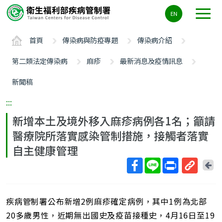
主
EN
要
內
首頁
傳染病與防疫專題
傳染病介紹
容
區
第二類法定傳染病
麻疹
最新消息及疫情訊息
ALT+C
新聞稿
:::
新增本土及境外移入麻疹病例各1名；籲請
醫療院所落實感染管制措施，接觸者落實
自主健康管理
回
上
取
一
得
頁
疾病管制署公布新增2例麻疹確定病例，其中1例為北部
短
網
20多歲男性，近期無出國史及疫苗接種史，4月16日至19