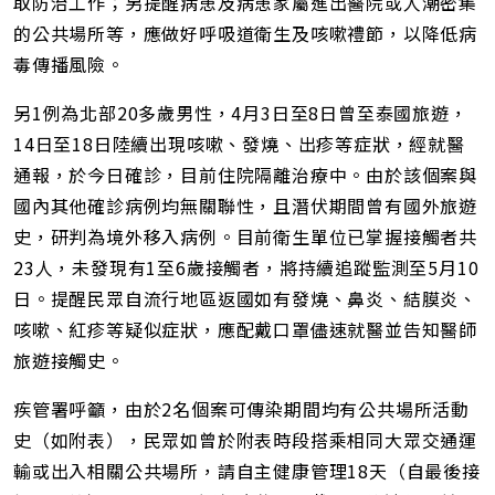
取防治工作；另提醒病患及病患家屬進出醫院或人潮密集
的公共場所等，應做好呼吸道衛生及咳嗽禮節，以降低病
毒傳播風險。
另1例為北部20多歲男性，4月3日至8日曾至泰國旅遊，
14日至18日陸續出現咳嗽、發燒、出疹等症狀，經就醫
通報，於今日確診，目前住院隔離治療中。由於該個案與
國內其他確診病例均無關聯性，且潛伏期間曾有國外旅遊
史，研判為境外移入病例。目前衛生單位已掌握接觸者共
23人，未發現有1至6歲接觸者，將持續追蹤監測至5月10
日。提醒民眾自流行地區返國如有發燒、鼻炎、結膜炎、
咳嗽、紅疹等疑似症狀，應配戴口罩儘速就醫並告知醫師
旅遊接觸史。
疾管署呼籲，由於2名個案可傳染期間均有公共場所活動
史（如附表），民眾如曾於附表時段搭乘相同大眾交通運
輸或出入相關公共場所，請自主健康管理18天（自最後接