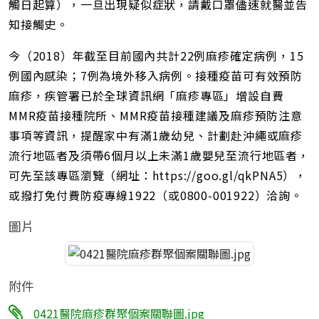
觸日起算），一旦出現疑似症狀，請戴口罩儘速就醫並告
知接觸史。
今（2018）年截至目前國內共計22例麻疹確定病例，15
例國內感染；7例為境外移入病例。接種疫苗可有效預防
麻疹，疾管署已於全球資訊網「麻疹專區」增設自費
MMR疫苗接種院所、MMR疫苗接種建議及麻疹預防注意
事項等資訊，提醒家中有滿1歲幼兒、計劃赴沖繩或麻疹
流行地區者及須帶6個月以上未滿1歲嬰兒至流行地區者，
可先至該專區瀏覽（網址：https://goo.gl/qkPNA5），
或撥打免付費防疫專線1922（或0800-001922）洽詢。
圖片
附件
0421醫院麻疹群聚個案關聯圖.jpg