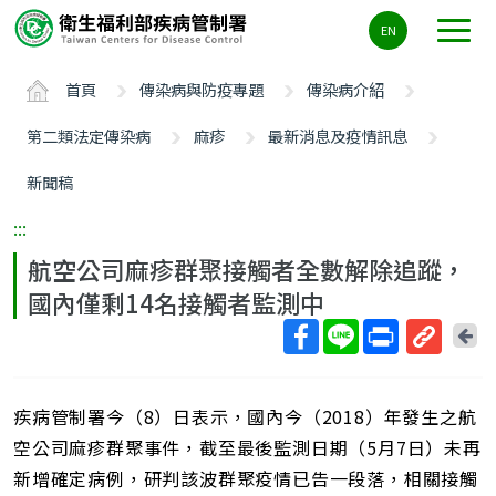
主
EN
要
內
首頁
傳染病與防疫專題
傳染病介紹
容
區
第二類法定傳染病
麻疹
最新消息及疫情訊息
ALT+C
新聞稿
:::
航空公司麻疹群聚接觸者全數解除追蹤，
國內僅剩14名接觸者監測中
回
上
取
一
得
頁
疾病管制署今（8）日表示，國內今（2018）年發生之航
短
網
空公司麻疹群聚事件，截至最後監測日期（5月7日）未再
址
新增確定病例，研判該波群聚疫情已告一段落，相關接觸