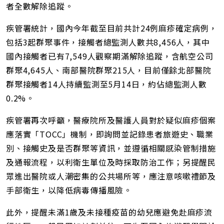
者全數解除追蹤。
疾管署統計，國內今年截至目前共計24例麻疹確定病例，
包括3起群聚事件，接觸者總監測人數共8,456人，其中
國內接觸者已有7,549人觀察期滿解除追蹤，含航空公司
群聚4,645人、南部醫院群聚215人，目前僅餘北部醫院
群聚接觸者14人持續監測至5月14日，約佔總監測人數
0.2%。
疾管署再次呼籲，醫療院所及醫護人員對於疑似麻疹個案
應落實「TOCC」機制，即詢問並記錄患者旅遊史、職業
別、接觸史及是否群聚等資訊，並遵循相關感染管制措施
及通報流程，以利衛生單位及時採取防治工作；另提醒民
眾進出醫院或人潮密集的公共場所等，應注意咳嗽禮節及
手部衛生，以降低病毒傳播風險。
此外，提醒未滿1歲及未接種疫苗的幼兒應避免赴麻疹流