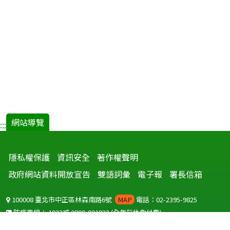
網站導覽
:::
隱私權保護
資訊安全
著作權聲明
政府網站資料開放宣告
雙語詞彙
電子報
署長信箱
100008 臺北市中正區林森南路6號
MAP
電話：02-2395-9825
防疫專線：
1922
或
0800-001922
(全年無休免付費)
聽語障服務免付費傳真：
0800-655955