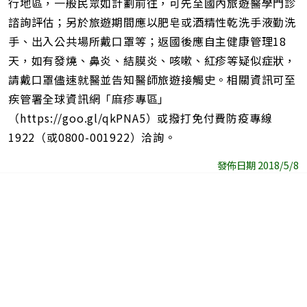
行地區，一般民眾如計劃前往，可先至國內旅遊醫學門診
諮詢評估；另於旅遊期間應以肥皂或酒精性乾洗手液勤洗
手、出入公共場所戴口罩等；返國後應自主健康管理18
天，如有發燒、鼻炎、結膜炎、咳嗽、紅疹等疑似症狀，
請戴口罩儘速就醫並告知醫師旅遊接觸史。相關資訊可至
疾管署全球資訊網「麻疹專區」
（https://goo.gl/qkPNA5）或撥打免付費防疫專線
1922（或0800-001922）洽詢。
發佈日期 2018/5/8