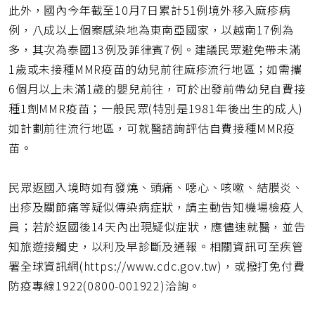
此外，國內今年截至10月7日累計51例境外移入麻疹病
例，八成以上個案感染地為東南亞國家，以越南17例為
多，其次為泰國13例及菲律賓7例。建議民眾避免帶未滿
1歲或未接種MMR疫苗的幼兒前往麻疹流行地區；如需攜
6個月以上未滿1歲的嬰兒前往，可於出發前帶幼兒自費接
種1劑MMR疫苗；一般民眾(特別是1981年後出生的成人)
如計劃前往流行地區，可就醫諮詢評估自費接種MMR疫
苗。
民眾返國入境時如有發燒、頭痛、噁心、咳嗽、結膜炎、
出疹及關節痛等疑似傳染病症狀，請主動告知機場檢疫人
員；若於返國後14天內出現疑似症狀，應儘速就醫，並告
知旅遊接觸史，以利及早診斷及通報。相關資訊可至疾管
署全球資訊網(https://www.cdc.gov.tw)，或撥打免付費
防疫專線1922(0800-001922)洽詢。