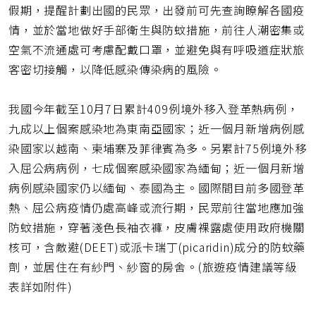
址
假期，提醒計劃出國的民眾，出發前可先查詢瞭解各國疫
情，並於當地做好手部衛生與防蚊措施，前往人潮密集或
空氣不流通處可考慮配戴口罩，並避免與有呼吸道症狀旅
客密切接觸，以降低感染傳染病的風險。
我國今年截至10月7日累計409例境外移入登革熱病例，
九成以上個案感染地為東南亞國家；近一個月新增病例感
染國家以越南、柬埔寨及菲律賓為多。另累計75例境外移
入屈公病病例，七成個案感染國家為緬甸；近一個月新增
病例感染國家仍以緬甸、泰國為主。國際間目前多國登革
熱、屈公病疫情仍處高峰或流行期，民眾前往當地應加強
防蚊措施，穿著淺色長袖衣褲，皮膚裸露處使用政府機關
核可，含敵避(DEET)或派卡瑞丁(picaridin)成分的防蚊藥
劑，並居住在有紗門、紗窗的房舍。(旅遊疫情建議等級
表詳如附件)