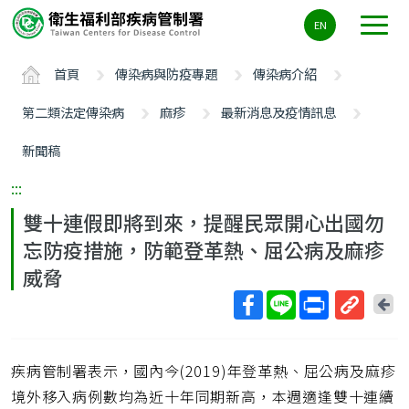
主
EN
要
內
首頁
傳染病與防疫專題
傳染病介紹
容
區
第二類法定傳染病
麻疹
最新消息及疫情訊息
ALT+C
新聞稿
:::
雙十連假即將到來，提醒民眾開心出國勿
忘防疫措施，防範登革熱、屈公病及麻疹
威脅
回
上
取
一
得
頁
疾病管制署表示，國內今(2019)年登革熱、屈公病及麻疹
短
網
境外移入病例數均為近十年同期新高，本週適逢雙十連續