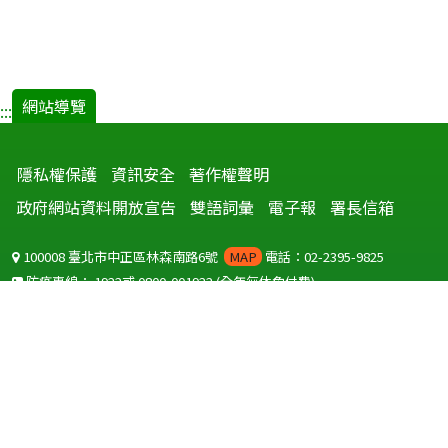
網站導覽
:::
隱私權保護
資訊安全
著作權聲明
政府網站資料開放宣告
雙語詞彙
電子報
署長信箱
100008 臺北市中正區林森南路6號
MAP
電話：02-2395-9825
防疫專線：
1922
或
0800-001922
(全年無休免付費)
聽語障服務免付費傳真：
0800-655955
國外可撥打
+886-800-001922
(自國外撥打回國須自付國際電話費用)
Copyright © 2026 衛生福利部 疾病管制署. All rights reserved.