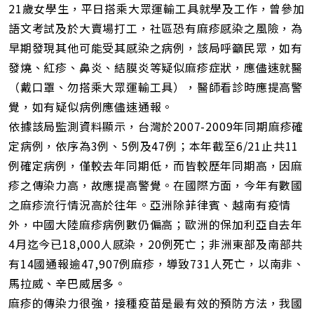
21歲女學生，平日搭乘大眾運輸工具就學及工作，曾參加
語文考試及於大賣場打工，社區恐有麻疹感染之風險，為
早期發現其他可能受其感染之病例，該局呼籲民眾，如有
發燒、紅疹、鼻炎、結膜炎等疑似麻疹症狀，應儘速就醫
（戴口罩、勿搭乘大眾運輸工具），醫師看診時應提高警
覺，如有疑似病例應儘速通報。
依據該局監測資料顯示，台灣於2007-2009年同期麻疹確
定病例，依序為3例、5例及47例；本年截至6/21止共11
例確定病例，僅較去年同期低，而皆較歷年同期高，因麻
疹之傳染力高，故應提高警覺。在國際方面，今年有數國
之麻疹流行情況高於往年。亞洲除菲律賓、越南有疫情
外，中國大陸麻疹病例數仍偏高；歐洲的保加利亞自去年
4月迄今已18,000人感染，20例死亡；非洲東部及南部共
有14國通報逾47,907例麻疹，導致731人死亡，以南非、
馬拉威、辛巴威居多。
麻疹的傳染力很強，接種疫苗是最有效的預防方法，我國