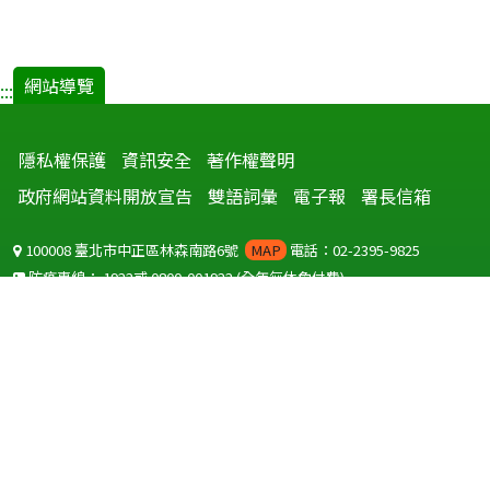
網站導覽
:::
隱私權保護
資訊安全
著作權聲明
政府網站資料開放宣告
雙語詞彙
電子報
署長信箱
100008 臺北市中正區林森南路6號
MAP
電話：02-2395-9825
防疫專線：
1922
或
0800-001922
(全年無休免付費)
聽語障服務免付費傳真：
0800-655955
國外可撥打
+886-800-001922
(自國外撥打回國須自付國際電話費用)
Copyright © 2026 衛生福利部 疾病管制署. All rights reserved.