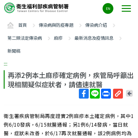
主
EN
要
內
首頁
傳染病與防疫專題
傳染病介紹
容
區
第二類法定傳染病
麻疹
最新消息及疫情訊息
ALT+C
新聞稿
:::
再添2例本土麻疹確定病例，疾管局呼籲出
現相關疑似症狀者，請儘速就醫
回
上
取
一
得
頁
衛生署疾病管制局再度證實2例麻疹本土確定病例，其中1
短
網
例6/10發病，6/15就醫通報；另1例6/14發病，當日就
址
醫，症狀未改善，於6/17再次就醫通報，該2例病例均為