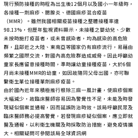
現行預防接種的時程為出生後12個月以及國小一年級時，
各接種一劑麻疹、腮腺炎、德國麻疹混合疫苗
（MMR）。雖然我國相關疫苗接種之整體接種率達
98.13%，但歷年監視資料顯示，未接種之嬰幼兒、少數
未按時施打疫苗者，或未曾感染者，均為感染的高危險
群，且鄰近之大陸、東南亞等國家仍有麻疹流行，易藉由
頻繁之國際交流，對國內高危險群造成威脅。因此呼籲幼
童家長應留意接種時間，準時讓幼童接種疫苗，大於6個
月尚未接種MMR的幼童，如因故隨同父母出國，亦可聯
繫衛生單位接種單劑麻疹疫苗。
由於國內近年來積極推行根除三麻一風計畫，使麻疹個案
大幅減少，故臨床醫師容易因為警覺性不足，未能及時發
現疑似個案並通報，因而延誤防治時效。該局呼籲民眾及
臨床醫師務必提高警覺，若發現麻疹疑似個案，應立即就
醫及通報，以利衛生機關及時採取防治措施，避免疫情擴
大。相關疑問可參閱該局全球資訊網