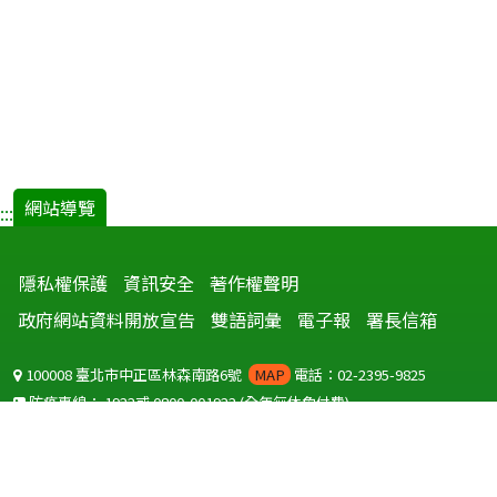
網站導覽
:::
隱私權保護
資訊安全
著作權聲明
政府網站資料開放宣告
雙語詞彙
電子報
署長信箱
100008 臺北市中正區林森南路6號
MAP
電話：02-2395-9825
防疫專線：
1922
或
0800-001922
(全年無休免付費)
聽語障服務免付費傳真：
0800-655955
國外可撥打
+886-800-001922
(自國外撥打回國須自付國際電話費用)
Copyright © 2026 衛生福利部 疾病管制署. All rights reserved.