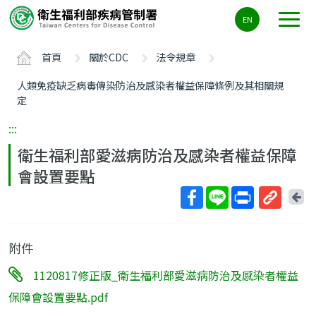
主
EN
要
內
首頁
關於CDC
法令規章
容
區
人類免疫缺乏病毒傳染防治及感染者權益保障條例及其相關規
ALT+C
定
:::
衛生福利部愛滋病防治及感染者權益保障
會設置要點
回
上
取
一
得
頁
附件
短
網
1120817修正版_衛生福利部愛滋病防治及感染者權益
址
保障會設置要點.pdf