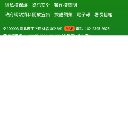
隱私權保護
資訊安全
著作權聲明
政府網站資料開放宣告
雙語詞彙
電子報
署長信箱
100008 臺北市中正區林森南路6號
MAP
電話：02-2395-9825
防疫專線：
1922
或
0800-001922
(全年無休免付費)
聽語障服務免付費傳真：
0800-655955
國外可撥打
+886-800-001922
(自國外撥打回國須自付國際電話費用)
Copyright © 2026 衛生福利部 疾病管制署. All rights reserved.
本網站建議使用 IE10 以上版本瀏覽器及以1920x1080解析度，以獲得最
佳瀏覽體驗。
為提供使用者有文書軟體選擇的權利，本網站提供ODF開放文件格式，
建議您安裝免費開源軟體
(https://www.ndc.gov.tw/cp.aspx?
n=32A75A78342B669D)
或以您慣用的軟體開啟文件。