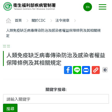
主
EN
要
內
首頁
關於CDC
法令規章
容
區
人類免疫缺乏病毒傳染防治及感染者權益保障條例及其相關規
ALT+C
定
:::
:::
人類免疫缺乏病毒傳染防治及感染者權益
保障條例及其相關規定
回
上
取
一
得
頁
短
關鍵字搜尋:
網
址
搜尋