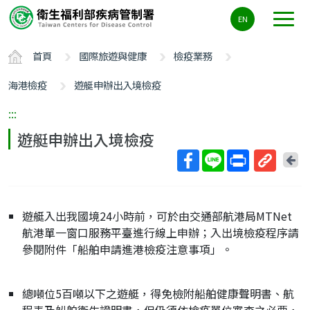
主
EN
要
內
首頁
國際旅遊與健康
檢疫業務
容
區
海港檢疫
遊艇申辦出入境檢疫
ALT+C
:::
遊艇申辦出入境檢疫
回
上
取
一
得
頁
短
遊艇入出我國境24小時前，可於由交通部航港局MTNet
網
航港單一窗口服務平臺進行線上申辦；入出境檢疫程序請
址
參閱附件「船舶申請進港檢疫注意事項」。
總噸位5百噸以下之遊艇，得免檢附船舶健康聲明書、航