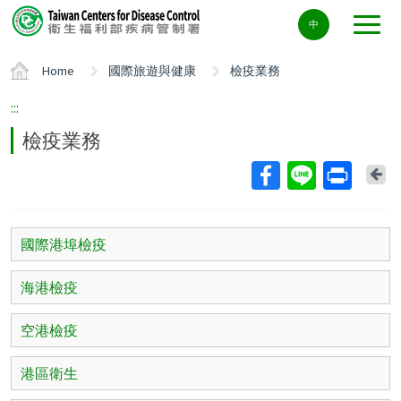
Center
中
block
ALT+C
Home
國際旅遊與健康
檢疫業務
:::
檢疫業務
Ba
國際港埠檢疫
海港檢疫
空港檢疫
港區衛生