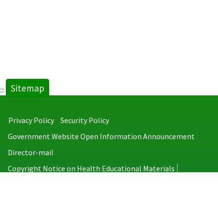
Sitemap
:::
Privacy Policy
Security Policy
Government Website Open Information Announcement
Director-mail
Copyright Notice on Health Educational Materials
Taiwan Centers for Disease Control
No.6, Linsen S. Rd., Jhongjheng District, Taipei City 100008, Taiwan
(R.O.C.)
MAP