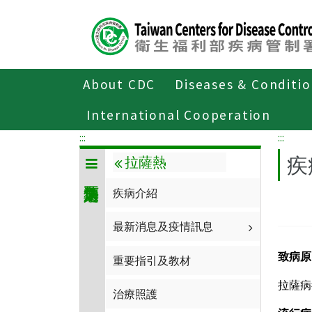
Center
block
ALT+C
About CDC
Diseases & Conditi
Home
傳染病與防疫專題
傳染病介紹
International Cooperation
:::
:::
疾
拉薩熱
疾病介紹
最新消息及疫情訊息
致病原
重要指引及教材
拉薩病毒
治療照護