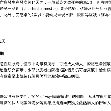
亡多發生在發病後14天內，一般感染之致死率約為1％，但在住
於第三孕期（the third trimester）遭受感染，孕婦及胎
。此外，受感染的2歲以下嬰幼兒呈現水腫、腹脹等症狀（稱為swollen
21天。
期
急性症狀時，體液中均帶有病毒，可造成人傳人。痊癒患者體液
追蹤研究顯示，少部分患者出院後3至6個月仍可從尿液中檢出
有個案至出院後12個月仍可於精液中驗出病毒。
層皆具有感受性。於
Mastomys
囓齒類盛行的郊區，尤其在衛生
適當的個人防護裝備及落實感控措施而照護拉薩熱病人的醫療人