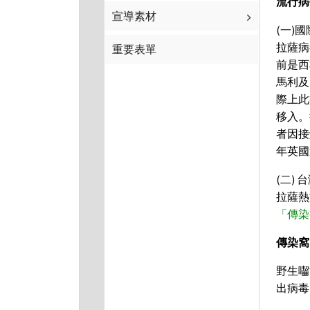
流行病
宣導素材
(一)
拉薩病
重要表單
前是西
馬利及
際上此
移入。
者因接
年英國
(二)
拉薩熱
「傳染
傳染窩
野生囓
出病毒