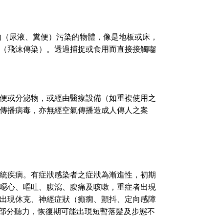
泄物（尿液、糞便）污染的物體，像是地板或床，
（飛沫傳染）。透過捕捉或食用而直接接觸囓
便或分泌物，或經由醫療設備（如重複使用之
傳播病毒，亦無經空氣傳播造成人傳人之案
系統疾病。有症狀感染者之症狀為漸進性，初期
噁心、嘔吐、腹瀉、腹痛及咳嗽，重症者出現
出現休克、神經症狀（癲癇、顫抖、定向感障
復部分聽力，恢復期可能出現短暫落髮及步態不