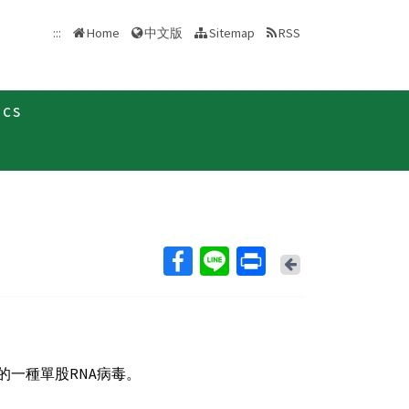
中文版
:::
Home
Sitemap
RSS
ics
Back
）中的一種單股RNA病毒。