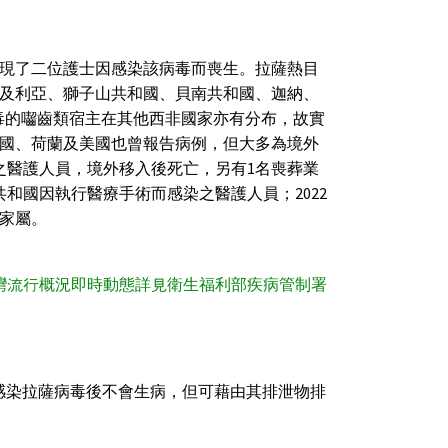
發現了二位護士因感染該病毒而喪生。拉薩熱目
及利亞、獅子山共和國、貝南共和國、迦納、
病毒的囓齒類宿主在其他西非國家亦有分布，故實
國、荷蘭及美國也曾報告病例，但大多為境外
染之醫護人員，境外移入後死亡，另有1名喪葬業
共和國因執行醫療手術而感染之醫護人員；2022
案家屬。
灣流行概況即時動態詳見衛生福利部疾病管制署
類感染拉薩病毒後不會生病，但可藉由其排泄物排