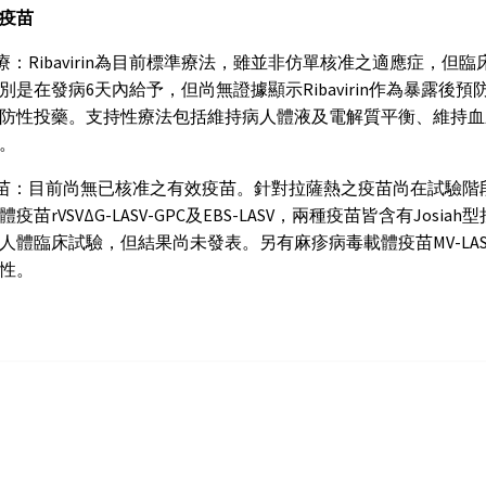
疫苗
治療：Ribavirin為目前標準療法，雖並非仿單核准之適應症，但臨床
別是在發病6天內給予，但尚無證據顯示Ribavirin作為暴露
防性投藥。支持性療法包括維持病人體液及電解質平衡、維持血
。
疫苗：目前尚無已核准之有效疫苗。針對拉薩熱之疫苗尚在試驗
體疫苗rVSVΔG-LASV-GPC及EBS-LASV，兩種疫苗皆含有J
人體臨床試驗，但結果尚未發表。另有麻疹病毒載體疫苗MV-LA
性。