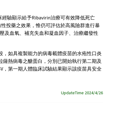
經驗顯示給予Ribavirin治療可有效降低死亡
後預防性投藥之效果，惟仍可評估於高風險群進行暴
壓及血氧、補充失血和凝血因子、治療繼發性
階段，如具複製能力的病毒載體疫苗的水疱性口炎
osiah型拉薩熱病毒之醣蛋白，分別已開始執行第二期及
SV，第一期人體臨床試驗結果顯示該疫苗具安全
UpdateTime 2024/4/26