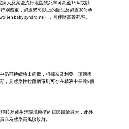
院病人及某些流行地區致死率可高至15％或以
兒症狀會特別嚴重，超過85％以上的胎兒及超過30%孕
 baby syndrome），且伴隨高致死率。
中仍可持續檢出病毒，根據奈及利亞一項康復
病毒；具感染性拉薩病毒則可存在精液中長達9個
環境較差或生活環境擁擠的居民風險最大，此外
員亦為感染高風險族群。