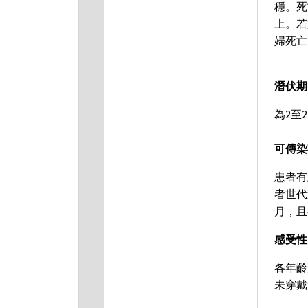
穩。死
上。若
婦死亡
潛伏期
為2至
可傳染
患者有
者世代
月，且
感受性
各年齡
未穿戴