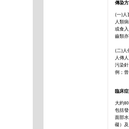
傳染方
(一)
人類病
或食入
齒類亦
(二)
人傳人
污染針
例；曾
臨床症
大約8
包括發
面部水
礙）及