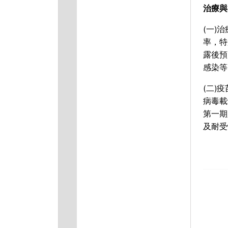
治療與
(一)
率，特
露後預
感染等
(二)
病毒載
第一期
及耐受