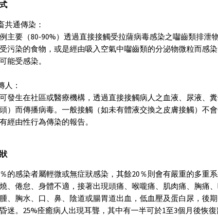
式
人畜共通傳染：
例主要（80-90%）透過直接接觸受拉薩病毒感染之囓齒類排
受污染的食物，或是經由吸入空氣中囓齒類的分泌物微粒而感染
可能受感染。
人傳人：
可發生在社區或醫療機構，透過直接接觸病人之血液、尿液、糞
頭）而傳播病毒。一般接觸（如未有體液交換之皮膚接觸）不會
有經由性行為傳染的報告。
狀
0％的感染者屬輕微或無症狀感染，其餘20％則會有嚴重的多重
燒、倦怠、身體不適，接著出現頭痛、喉嚨痛、肌肉痛、胸痛、
腫、胸水、口、鼻、陰道或腸胃道出血，低血壓及蛋白尿，後期
昏迷。25%痊癒病人出現耳聾，其中有一半可於1至3個月後恢