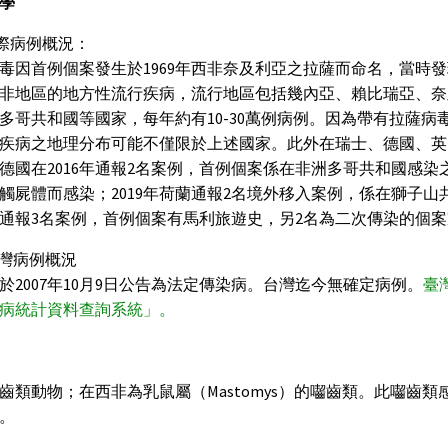
學
國際病例概況：
毒因首例個案發生於1969年西非奈及利亞之拉薩而命名，當時
非地區的地方性流行疾病，流行地區包括幾內亞、賴比瑞亞、奈
多哥共和國等國家，每年約有10-30萬例病例。因為帶有拉薩
疾病之地理分布可能不僅限於上述國家。此外在瑞士、德國、英
德國在2016年通報2名案例，首例個案係在非洲多哥共和國感
觸屍體而感染；2019年荷蘭通報2名境外移入案例，係在獅子山
通報3名案例，首例個案有馬利旅遊史，另2名為二次傳染的個
 台灣病例概況
於2007年10月9日公告為法定傳染病。台灣迄今無確定病例。
臺
病統計資料查詢系統」。
齒類動物；在西非為乳鼠屬（Mastomys）的囓齒類。此囓齒
。