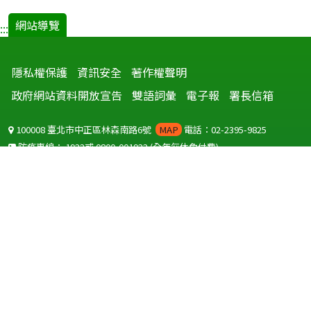
網站導覽
:::
隱私權保護
資訊安全
著作權聲明
政府網站資料開放宣告
雙語詞彙
電子報
署長信箱
100008 臺北市中正區林森南路6號
MAP
電話：02-2395-9825
防疫專線：
1922
或
0800-001922
(全年無休免付費)
聽語障服務免付費傳真：
0800-655955
國外可撥打
+886-800-001922
(自國外撥打回國須自付國際電話費用)
Copyright © 2026 衛生福利部 疾病管制署. All rights reserved.
本網站建議使用 IE10 以上版本瀏覽器及以1920x1080解析度，以獲得最
佳瀏覽體驗。