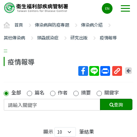
主
EN
要
內
首頁
傳染病與防疫專題
傳染病介紹
容
區
其他傳染病
頭蝨感染症
研究出版
疫情報導
ALT+C
:::
疫情報導
回
上
取
一
得
頁
全部
篇名
作者
摘要
關鍵字
短
網
查詢
址
顯示
筆結果