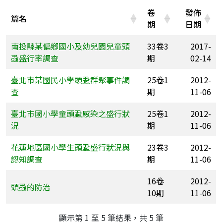
卷
發佈
篇名
期
日期
南投縣某偏鄉國小及幼兒園兒童頭
33卷3
2017-
蝨盛行率調查
期
02-14
臺北市某國民小學頭蝨群聚事件調
25卷1
2012-
查
期
11-06
臺北市國小學童頭蝨感染之盛行狀
25卷1
2012-
況
期
11-06
花蓮地區國小學生頭蝨盛行狀況與
23卷3
2012-
認知調查
期
11-06
16卷
2012-
頭蝨的防治
10期
11-06
顯示第 1 至 5 筆結果，共 5 筆