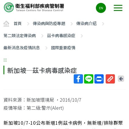
主
EN
要
內
首頁
傳染病與防疫專題
傳染病介紹
容
區
第二類法定傳染病
茲卡病毒感染症
ALT+C
最新消息及疫情訊息
國際重要疫情
:::
新加坡─茲卡病毒感染症
回
上
取
一
得
頁
資料來源：新加坡環境局
，2016/10/7
短
網
疫情等級：第二級:警示(Alert)
址
新加坡10/7-10公布新增1例茲卡病例，無新增/排除群聚