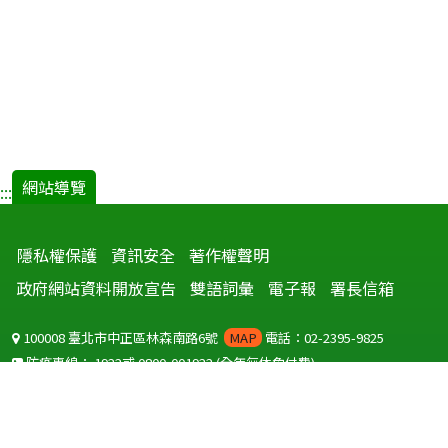
網站導覽
:::
隱私權保護
資訊安全
著作權聲明
政府網站資料開放宣告
雙語詞彙
電子報
署長信箱
100008 臺北市中正區林森南路6號
MAP
電話：02-2395-9825
防疫專線：
1922
或
0800-001922
(全年無休免付費)
聽語障服務免付費傳真：
0800-655955
國外可撥打
+886-800-001922
(自國外撥打回國須自付國際電話費用)
Copyright © 2026 衛生福利部 疾病管制署. All rights reserved.