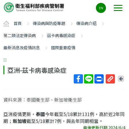
主
EN
要
內
首頁
傳染病與防疫專題
傳染病介紹
容
區
第二類法定傳染病
茲卡病毒感染症
ALT+C
最新消息及疫情訊息
國際重要疫情
:::
亞洲-茲卡病毒感染症
回
上
取
一
得
頁
資料來源：泰國衛生部、新加坡衛生部
短
網
亞洲疫情更新，
泰國
今年截至5/18累計131例，高於近2年同
址
期；
新加坡
截至5/18累計7例，與去年同期相當。
最後更新日期 2024/6/4