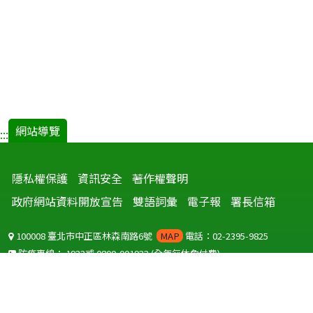
網站導覽
:::
隱私權保護
資訊安全
著作權聲明
政府網站資料開放宣告
雙語詞彙
電子報
署長信箱
100008 臺北市中正區林森南路6號
MAP
電話：02-2395-9825
防疫專線：
1922
或
0800-001922
(全年無休免付費)
聽語障服務免付費傳真：
0800-655955
國外可撥打
+886-800-001922
(自國外撥打回國須自付國際電話費用)
Copyright © 2026 衛生福利部 疾病管制署. All rights reserved.