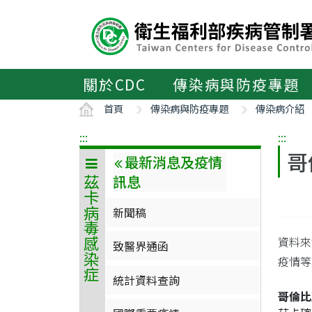
主
要
內
容
區
關於CDC
傳染病與防疫專題
ALT+C
首頁
傳染病與防疫專題
傳染病介紹
:::
:::
哥
最新消息及疫情
訊息
茲卡病毒感染症
新聞稿
資料來
致醫界通函
疫情等級
統計資料查詢
哥倫比