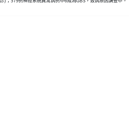
診)；579例神經系統異常病例中6成為GBS，致病原因調查中。