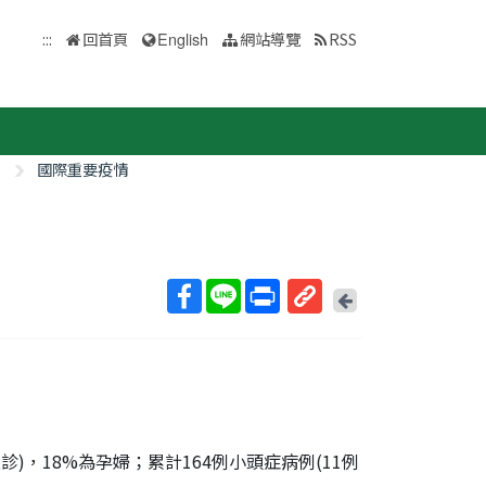
:::
回首頁
English
網站導覽
RSS
國際重要疫情
回
上
取
一
得
頁
短
網
址
確診)，18%為孕婦；累計164例小頭症病例(11例