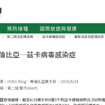
預防接種
國際旅遊與健康
第二類法定傳染病
茲卡病毒感染症
最新消息及疫情訊息
倫比亞─茲卡病毒感染症
源：H5N1 Blog、哥倫比亞衛生部
，2016/6/24
：第二級:警示(Alert)
亞
疫情趨緩，截至6/18累計約9萬5千例茲卡通報病例(8,500例