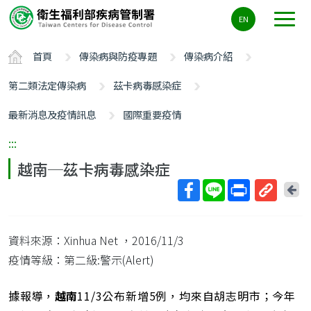
主
EN
要
內
首頁
傳染病與防疫專題
傳染病介紹
容
區
第二類法定傳染病
茲卡病毒感染症
ALT+C
最新消息及疫情訊息
國際重要疫情
:::
越南─茲卡病毒感染症
回
上
取
一
得
頁
資料來源：Xinhua Net
，2016/11/3
短
網
疫情等級：第二級:警示(Alert)
址
據報導，
越南
11/3公布新增5例，均來自胡志明市；今年