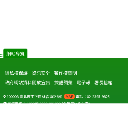
網站導覽
:::
隱私權保護
資訊安全
著作權聲明
政府網站資料開放宣告
雙語詞彙
電子報
署長信箱
100008 臺北市中正區林森南路6號
MAP
電話：02-2395-9825
防疫專線：
1922
或
0800-001922
(全年無休免付費)
聽語障服務免付費傳真：
0800-655955
國外可撥打
+886-800-001922
(自國外撥打回國須自付國際電話費用)
Copyright © 2026 衛生福利部 疾病管制署. All rights reserved.