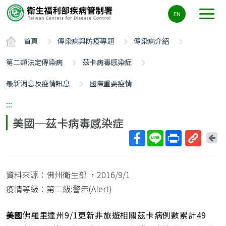
主
EN
要
內
首頁
傳染病與防疫專題
傳染病介紹
容
區
第二類法定傳染病
茲卡病毒感染症
ALT+C
最新消息及疫情訊息
國際重要疫情
:::
美國─茲卡病毒感染症
回
上
取
一
得
頁
資料來源：佛州衛生部
，2016/9/1
短
網
疫情等級：第二級:警示(Alert)
址
美國
佛羅里達州9/1更新非旅遊相關茲卡病例數累計49