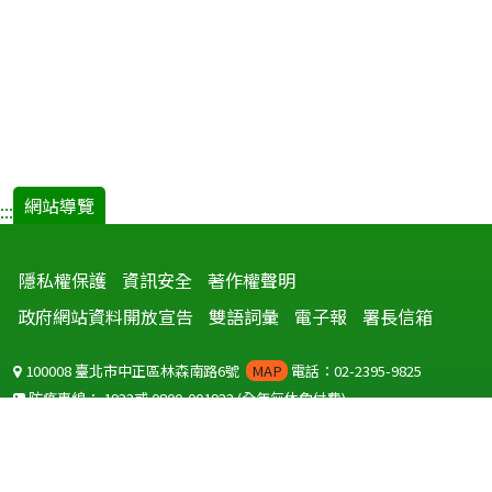
網站導覽
:::
隱私權保護
資訊安全
著作權聲明
政府網站資料開放宣告
雙語詞彙
電子報
署長信箱
100008 臺北市中正區林森南路6號
MAP
電話：02-2395-9825
防疫專線：
1922
或
0800-001922
(全年無休免付費)
聽語障服務免付費傳真：
0800-655955
國外可撥打
+886-800-001922
(自國外撥打回國須自付國際電話費用)
Copyright © 2026 衛生福利部 疾病管制署. All rights reserved.