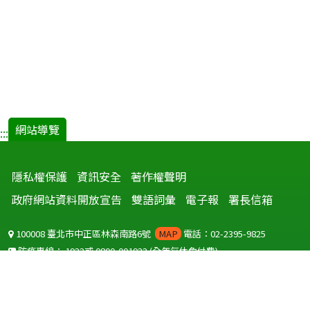
網站導覽
:::
隱私權保護
資訊安全
著作權聲明
政府網站資料開放宣告
雙語詞彙
電子報
署長信箱
100008 臺北市中正區林森南路6號
MAP
電話：02-2395-9825
防疫專線：
1922
或
0800-001922
(全年無休免付費)
聽語障服務免付費傳真：
0800-655955
國外可撥打
+886-800-001922
(自國外撥打回國須自付國際電話費用)
Copyright © 2026 衛生福利部 疾病管制署. All rights reserved.