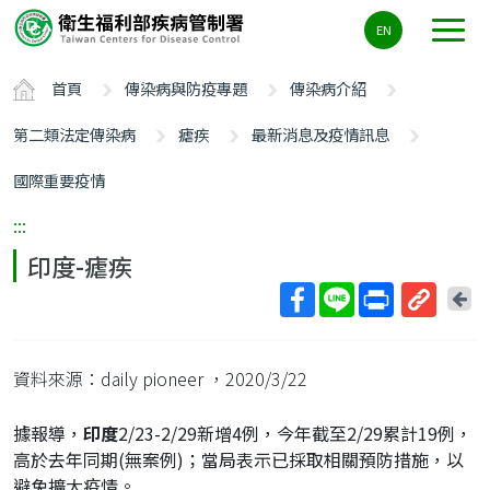
主
EN
要
內
首頁
傳染病與防疫專題
傳染病介紹
容
區
第二類法定傳染病
瘧疾
最新消息及疫情訊息
ALT+C
國際重要疫情
:::
印度-瘧疾
回
上
取
一
得
頁
資料來源：daily pioneer
，2020/3/22
短
網
據報導，
印度
2/23-2/29新增4例，今年截至2/29累計19例，
址
高於去年同期(無案例)；當局表示已採取相關預防措施，以
避免擴大疫情。