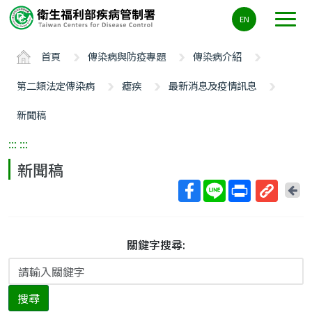
主
EN
要
內
首頁
傳染病與防疫專題
傳染病介紹
容
區
第二類法定傳染病
瘧疾
最新消息及疫情訊息
ALT+C
新聞稿
:::
:::
新聞稿
回
上
取
一
得
頁
短
關鍵字搜尋:
網
址
搜尋