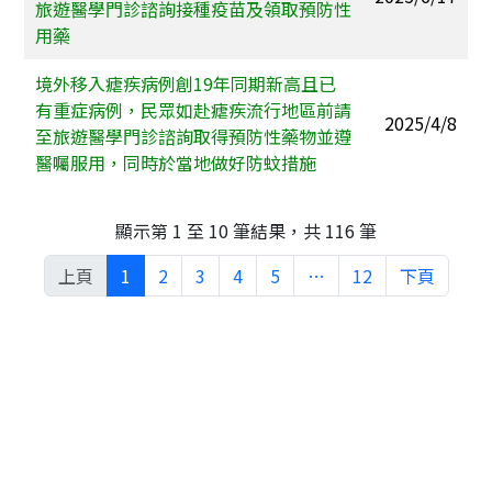
旅遊醫學門診諮詢接種疫苗及領取預防性
用藥
境外移入瘧疾病例創19年同期新高且已
有重症病例，民眾如赴瘧疾流行地區前請
2025/4/8
至旅遊醫學門診諮詢取得預防性藥物並遵
醫囑服用，同時於當地做好防蚊措施
顯示第 1 至 10 筆結果，共 116 筆
上頁
1
2
3
4
5
…
12
下頁