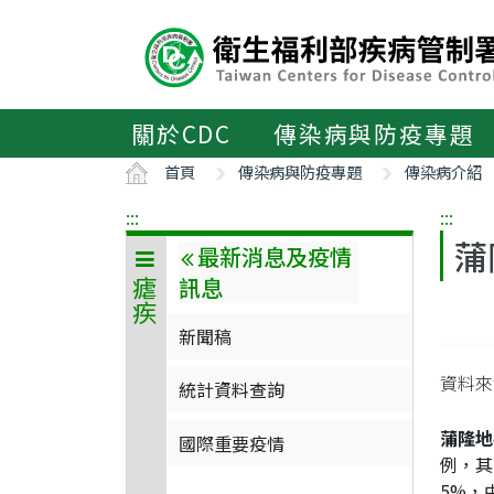
主
要
內
容
區
關於CDC
傳染病與防疫專題
ALT+C
首頁
傳染病與防疫專題
傳染病介紹
:::
:::
蒲
最新消息及疫情
訊息
瘧疾
新聞稿
資料來源
統計資料查詢
蒲隆地
國際重要疫情
例，其
5%，