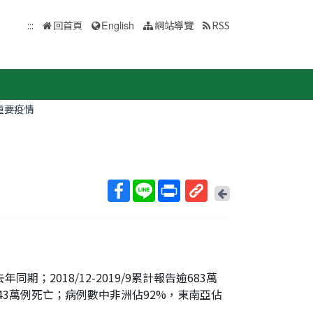
:::
回首頁
English
網站導覽
RSS
重要疫情
回
上
取
一
得
頁
短
網
址
年同期；2018/12-2019/9累計報告逾683萬
逾43萬例死亡；病例數中非洲佔92%，東南亞佔