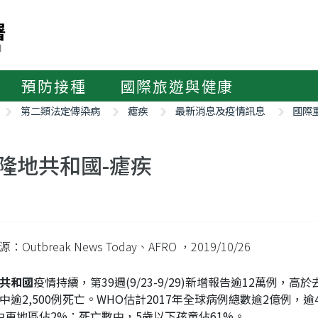
預防接種
國際旅遊與健康
第二類法定傳染病
瘧疾
最新消息及疫情訊息
國際
隆地共和國-瘧疾
：Outbreak News Today、AFRO
，2019/10/26
共和國
疫情持續，第39週(9/23-9/29)新增報告逾12萬例，高於去
中逾2,500例死亡。WHO估計2017年全球病例總數逾2億例，
中東地區佔2%；死亡數中，5歲以下孩童佔61%。