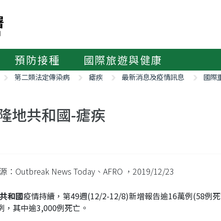
預防接種
國際旅遊與健康
第二類法定傳染病
瘧疾
最新消息及疫情訊息
國際
隆地共和國-瘧疾
：Outbreak News Today、AFRO
，2019/12/23
共和國
疫情持續，第49週(12/2-12/8)新增報告逾16萬例(5
萬例，其中逾3,000例死亡。