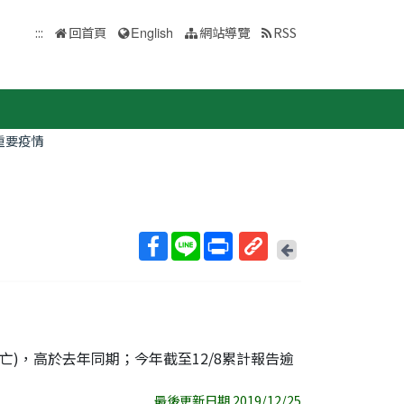
:::
回首頁
English
網站導覽
RSS
重要疫情
回
上
取
一
得
頁
短
網
址
8例死亡)，高於去年同期；今年截至12/8累計報告逾
最後更新日期 2019/12/25