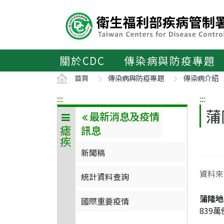
主
要
內
容
區
關於CDC
傳染病與防疫專題
ALT+C
首頁
傳染病與防疫專題
傳染病介紹
:::
:::
蒲
最新消息及疫情
訊息
瘧疾
新聞稿
資料來源
統計資料查詢
蒲隆地
國際重要疫情
839