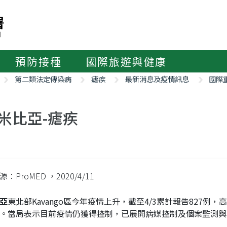
預防接種
國際旅遊與健康
第二類法定傳染病
瘧疾
最新消息及疫情訊息
國際
米比亞-瘧疾
源：ProMED
，2020/4/11
亞
東北部Kavango區今年疫情上升，截至4/3累計報告827例
。當局表示目前疫情仍獲得控制，已展開病媒控制及個案監測與