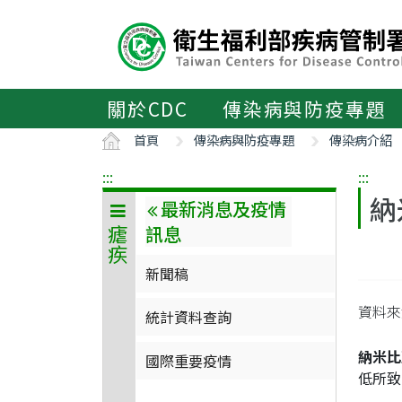
主
要
內
容
區
關於CDC
傳染病與防疫專題
ALT+C
首頁
傳染病與防疫專題
傳染病介紹
:::
:::
納
最新消息及疫情
訊息
瘧疾
新聞稿
資料來
統計資料查詢
納米比
國際重要疫情
低所致