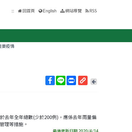
:::
回首頁
English
網站導覽
RSS
重要疫情
回
上
取
一
得
頁
短
網
址
，高於去年全年總數(少於200例)，應係去年雨量偏
管理等措施。
最後更新日期 2020/4/14