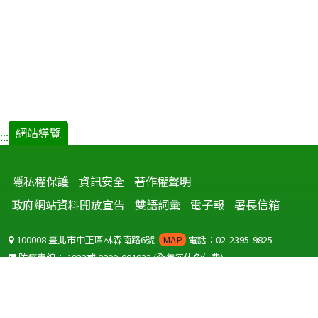
網站導覽
:::
隱私權保護
資訊安全
著作權聲明
政府網站資料開放宣告
雙語詞彙
電子報
署長信箱
100008 臺北市中正區林森南路6號
MAP
電話：02-2395-9825
防疫專線：
1922
或
0800-001922
(全年無休免付費)
聽語障服務免付費傳真：
0800-655955
國外可撥打
+886-800-001922
(自國外撥打回國須自付國際電話費用)
Copyright © 2026 衛生福利部 疾病管制署. All rights reserved.