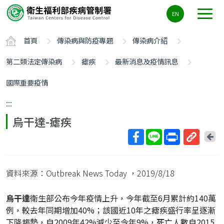
主
EN
要
內
首頁
傳染病與防疫專題
傳染病介紹
容
區
第二類法定傳染病
瘧疾
最新消息及疫情訊息
ALT+C
國際重要疫情
:::
烏干達-瘧疾
回
上
取
一
得
頁
資料來源：Outbreak News Today
，2019/8/18
短
網
烏干達
衛生部公布今年疫情上升，今年截至6月累計約140萬
址
例，較去年同期增加40%；該國近10年之瘧疾盛行率呈逐漸
下降趨勢，自2009年42%減少至今年9%，死亡人數自2015