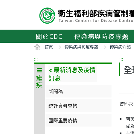
主
要
內
容
區
關於CDC
傳染病與防疫專題
ALT+C
首頁
傳染病與防疫專題
傳染病介紹
:::
:::
全
最新消息及疫情
訊息
瘧疾
新聞稿
資料來源
統計資料查詢
南
國際重要疫情
成
非