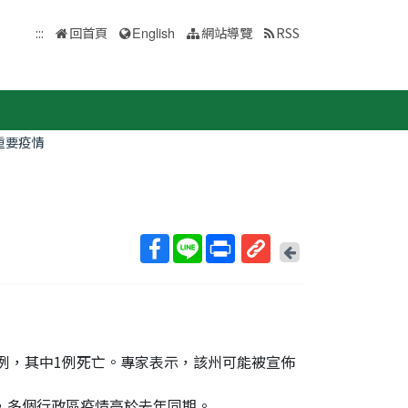
:::
回首頁
English
網站導覽
RSS
重要疫情
回
上
取
一
得
頁
短
網
址
134例，其中1例死亡。專家表示，該州可能被宣佈
亡，多個行政區疫情高於去年同期。