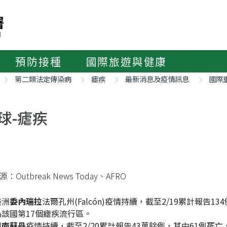
預防接種
國際旅遊與健康
第二類法定傳染病
瘧疾
最新消息及疫情訊息
國際
球-瘧疾
：Outbreak News Today、AFRO
美洲
委內瑞拉
法爾孔州(Falcón)疫情持續，截至2/19累計報告
為該國第17個瘧疾流行區。
洲
南蘇丹
疫情持續，截至2/20累計報告43萬餘例，其中61例死