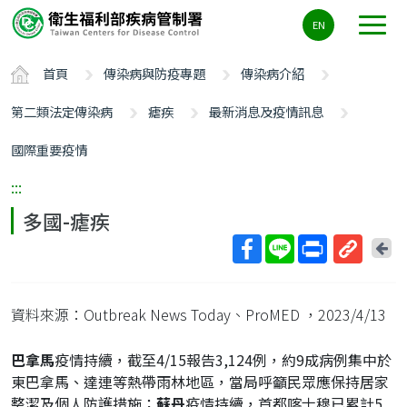
主
EN
要
內
首頁
傳染病與防疫專題
傳染病介紹
容
區
第二類法定傳染病
瘧疾
最新消息及疫情訊息
ALT+C
國際重要疫情
:::
多國-瘧疾
回
上
取
一
得
頁
資料來源：Outbreak News Today、ProMED
，2023/4/13
短
網
巴拿馬
疫情持續，截至4/15報告3,124例，約9成病例集中於
址
東巴拿馬、達連等熱帶雨林地區，當局呼籲民眾應保持居家
整潔及個人防護措施；
蘇丹
疫情持續，首都喀士穆已累計5