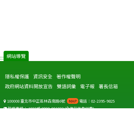
網站導覽
:::
隱私權保護
資訊安全
著作權聲明
政府網站資料開放宣告
雙語詞彙
電子報
署長信箱
100008 臺北市中正區林森南路6號
MAP
電話：02-2395-9825
防疫專線：
1922
或
0800-001922
(全年無休免付費)
聽語障服務免付費傳真：
0800-655955
國外可撥打
+886-800-001922
(自國外撥打回國須自付國際電話費用)
Copyright © 2026 衛生福利部 疾病管制署. All rights reserved.