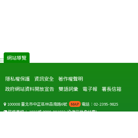
網站導覽
:::
隱私權保護
資訊安全
著作權聲明
政府網站資料開放宣告
雙語詞彙
電子報
署長信箱
100008 臺北市中正區林森南路6號
MAP
電話：02-2395-9825
防疫專線：
1922
或
0800-001922
(全年無休免付費)
聽語障服務免付費傳真：
0800-655955
國外可撥打
+886-800-001922
(自國外撥打回國須自付國際電話費用)
Copyright © 2026 衛生福利部 疾病管制署. All rights reserved.