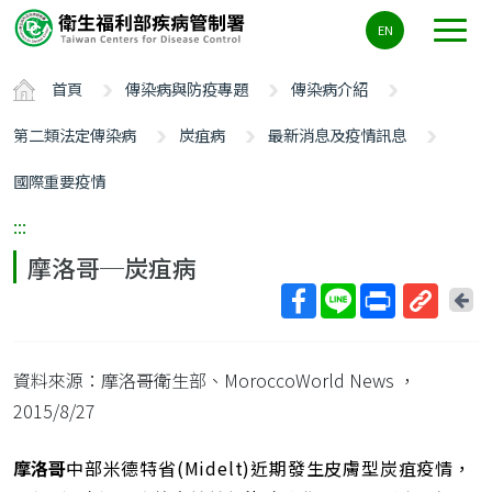
主
EN
要
內
首頁
傳染病與防疫專題
傳染病介紹
容
區
第二類法定傳染病
炭疽病
最新消息及疫情訊息
ALT+C
國際重要疫情
:::
摩洛哥─炭疽病
回
上
取
一
得
頁
資料來源：摩洛哥衛生部、MoroccoWorld News
，
短
網
2015/8/27
址
摩洛哥
中部米德特省(Midelt)近期發生皮膚型炭疽疫情，