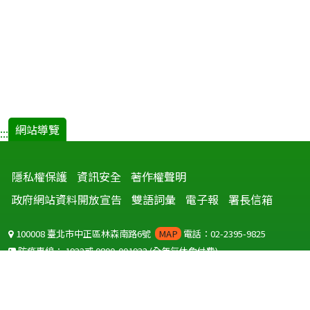
網站導覽
:::
隱私權保護
資訊安全
著作權聲明
政府網站資料開放宣告
雙語詞彙
電子報
署長信箱
100008 臺北市中正區林森南路6號
MAP
電話：02-2395-9825
防疫專線：
1922
或
0800-001922
(全年無休免付費)
聽語障服務免付費傳真：
0800-655955
國外可撥打
+886-800-001922
(自國外撥打回國須自付國際電話費用)
Copyright © 2026 衛生福利部 疾病管制署. All rights reserved.