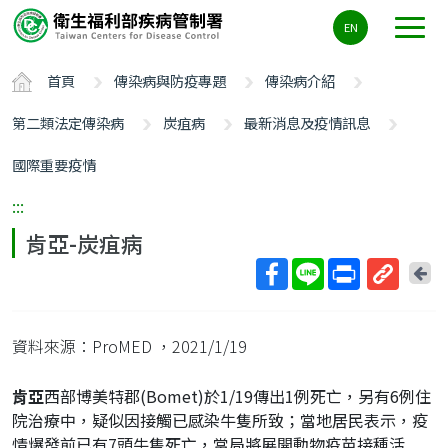
主
EN
要
內
首頁
傳染病與防疫專題
傳染病介紹
容
區
第二類法定傳染病
炭疽病
最新消息及疫情訊息
ALT+C
國際重要疫情
:::
肯亞-炭疽病
回
上
取
一
得
頁
資料來源：ProMED
，2021/1/19
短
網
肯亞
西部博美特郡(Bomet)於1/19傳出1例死亡，另有6例住
址
院治療中，疑似因接觸已感染牛隻所致；當地居民表示，疫
情爆發前已有7頭牛隻死亡，當局將展開動物疫苗接種活