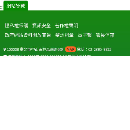
網站導覽
:::
隱私權保護
資訊安全
著作權聲明
政府網站資料開放宣告
雙語詞彙
電子報
署長信箱
100008 臺北市中正區林森南路6號
MAP
電話：02-2395-9825
防疫專線：
1922
或
0800-001922
(全年無休免付費)
聽語障服務免付費傳真：
0800-655955
國外可撥打
+886-800-001922
(自國外撥打回國須自付國際電話費用)
Copyright © 2026 衛生福利部 疾病管制署. All rights reserved.
本網站建議使用 IE10 以上版本瀏覽器及以1920x1080解析度，以獲得最
佳瀏覽體驗。
為提供使用者有文書軟體選擇的權利，本網站提供ODF開放文件格式，