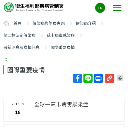
主
EN
要
內
首頁
傳染病與防疫專題
傳染病介紹
容
區
第二類法定傳染病
茲卡病毒感染症
ALT+C
最新消息及疫情訊息
國際重要疫情
:::
國際重要疫情
回
上
取
一
得
頁
短
全球─茲卡病毒感染症
2017-09
網
18
址