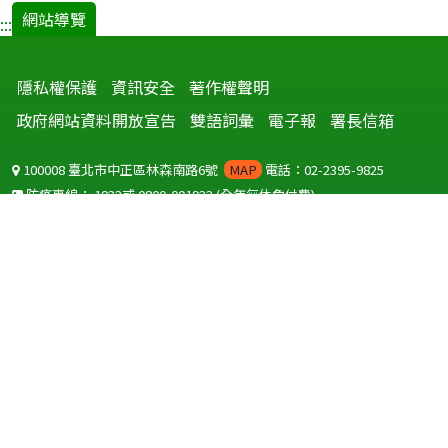
網站導覽
:::
隱私權保護
資訊安全
著作權聲明
政府網站資料開放宣告
雙語詞彙
電子報
署長信箱
100008 臺北市中正區林森南路6號
MAP
電話：02-2395-9825
防疫專線：
1922
或
0800-001922
(全年無休免付費)
聽語障服務免付費傳真：
0800-655955
國外可撥打
+886-800-001922
(自國外撥打回國須自付國際電話費用)
Copyright © 2026 衛生福利部 疾病管制署. All rights reserved.
本網站建議使用 IE10 以上版本瀏覽器及以1920x1080解析度，以獲得最
佳瀏覽體驗。
為提供使用者有文書軟體選擇的權利，本網站提供ODF開放文件格式，