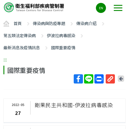
主
EN
要
內
首頁
傳染病與防疫專題
傳染病介紹
容
區
第五類法定傳染病
伊波拉病毒感染
ALT+C
最新消息及疫情訊息
國際重要疫情
:::
國際重要疫情
回
上
取
一
得
頁
短
剛果民主共和國-伊波拉病毒感染
2022-05
網
27
址