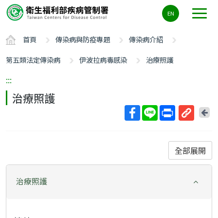
主
EN
要
內
首頁
傳染病與防疫專題
傳染病介紹
容
區
第五類法定傳染病
伊波拉病毒感染
治療照護
ALT+C
:::
治療照護
回
上
取
一
得
頁
短
全部展開
網
址
治療照護