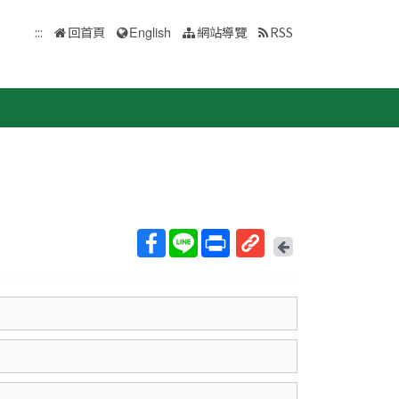
:::
回首頁
English
網站導覽
RSS
回
上
取
一
得
頁
短
網
址