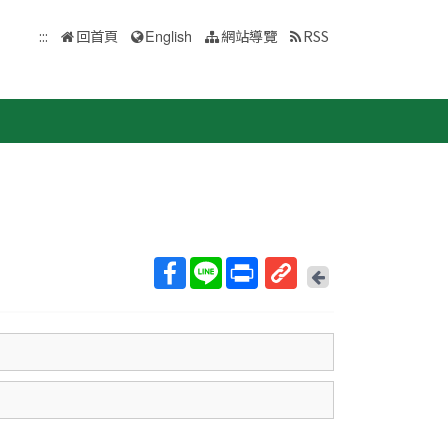
:::
回首頁
English
網站導覽
RSS
回
上
取
一
得
頁
短
網
址