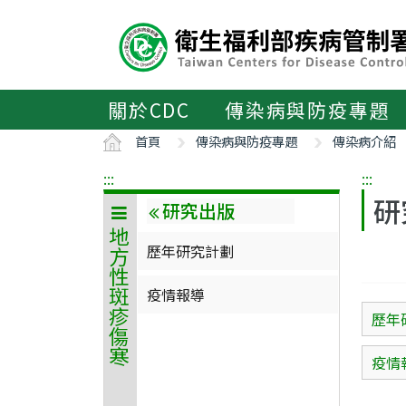
主
要
內
容
區
關於CDC
傳染病與防疫專題
ALT+C
首頁
傳染病與防疫專題
傳染病介紹
:::
:::
研
研究出版
地方性斑疹傷寒
歷年研究計劃
疫情報導
歷年
疫情