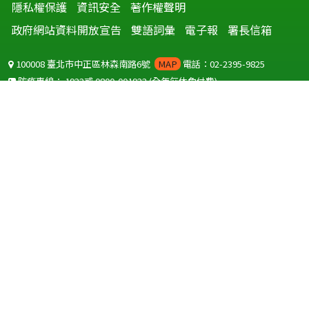
隱私權保護
資訊安全
著作權聲明
政府網站資料開放宣告
雙語詞彙
電子報
署長信箱
100008 臺北市中正區林森南路6號
MAP
電話：02-2395-9825
防疫專線：
1922
或
0800-001922
(全年無休免付費)
聽語障服務免付費傳真：
0800-655955
國外可撥打
+886-800-001922
(自國外撥打回國須自付國際電話費用)
Copyright © 2026 衛生福利部 疾病管制署. All rights reserved.
本網站建議使用 IE10 以上版本瀏覽器及以1920x1080解析度，以獲得最
佳瀏覽體驗。
為提供使用者有文書軟體選擇的權利，本網站提供ODF開放文件格式，
建議您安裝免費開源軟體
(https://www.ndc.gov.tw/cp.aspx?
n=32A75A78342B669D)
或以您慣用的軟體開啟文件。