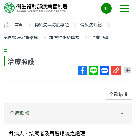
主
EN
要
內
首頁
傳染病與防疫專題
傳染病介紹
容
區
第四類法定傳染病
地方性斑疹傷寒
治療照護
ALT+C
:::
治療照護
回
上
取
一
得
頁
短
全部展開
網
址
治療照護
對病人、接觸者及周遭環境之處理